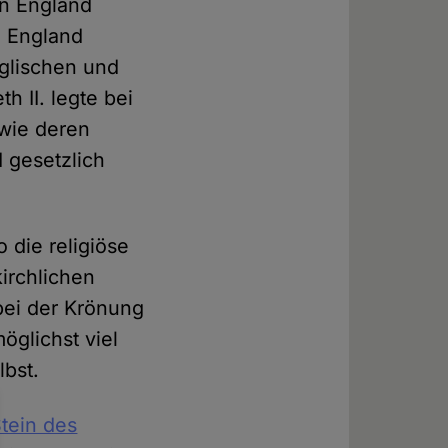
in England
n England
nglischen und
h II. legte bei
owie deren
d gesetzlich
o die religiöse
kirchlichen
 bei der Krönung
öglichst viel
lbst.
tein des