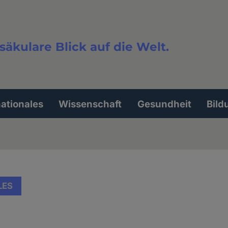
säkulare Blick auf die Welt.
extsuche
nationales
Wissenschaft
Gesundheit
Bild
LES