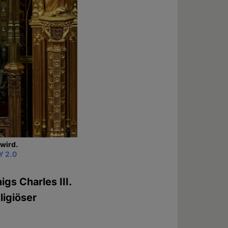
 wird.
Y 2.0
gs Charles III.
ligiöser