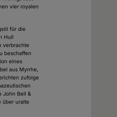
nen vier royalen
söl für die
n Hull
n verbrachte
zu beschaffen
tion eines
ibel aus Myrrhe,
erichten zufolge
mazeutischen
e John Bell &
 über uralte