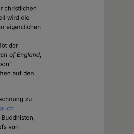
 christlichen
ell wird die
en eigentlichen
ibt der
ch of England
,
oon"
chen auf den
Rechnung zu
t
auch
 Buddhisten,
ofs von