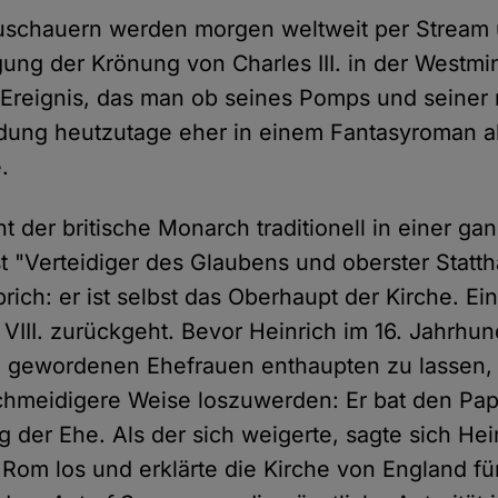
Zuschauern werden morgen weltweit per Stream
ung der Krönung von Charles III. in der Westmi
Ereignis, das man ob seines Pomps und seiner
adung heutzutage eher in einem Fantasyroman als
.
ht der britische Monarch traditionell in einer g
t "Verteidiger des Glaubens und oberster Statth
rich: er ist selbst das Oberhaupt der Kirche. Ei
 VIII. zurückgeht. Bevor Heinrich im 16. Jahrhu
 gewordenen Ehefrauen enthaupten zu lassen, 
chmeidigere Weise loszuwerden: Er bat den Pa
 der Ehe. Als der sich weigerte, sagte sich Hei
Rom los und erklärte die Kirche von England fü