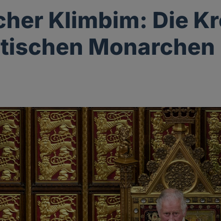
her Klimbim: Die K
itischen Monarchen
g