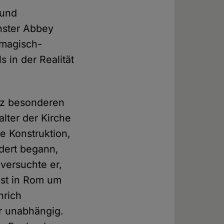
 und
nster Abbey
 magisch-
 in der Realität
anz besonderen
alter der Kirche
ne Konstruktion,
ndert begann,
versuchte er,
pst in Rom um
nrich
r unabhängig.