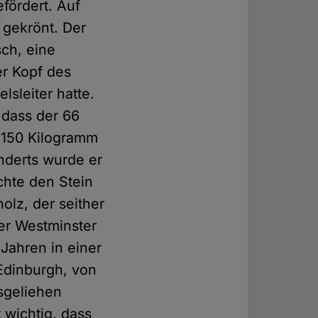
fördert. Auf
 gekrönt. Der
sch, eine
er Kopf des
lsleiter hatte.
, dass der 66
e 150 Kilogramm
nderts wurde er
chte den Stein
olz, der seither
er Westminster
Jahren in einer
Edinburgh, von
usgeliehen
 wichtig, dass