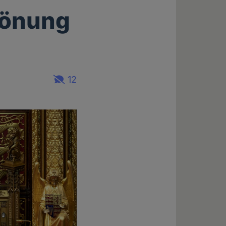
rönung
12