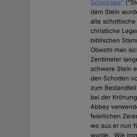
Schicksals"
("St
dem Stein wurde
alte schottische
christliche Leg
biblischen Stamm
Obwohl man sich 
Zentimeter lang
schwere Stein e
den Schotten vo
zum Bestandteil
bei der Krönung
Abbey verwendet
feierlichen Zer
wo aus er nun f
wurde. Wie imme