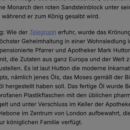
che Monarch den roten Sandsteinblock unter sei
 während er zum König gesalbt wird.
g: Wie der
Telegraph
erfuhr, wurde das Krönung
öchster Geheimhaltung in einer Wohnsiedlung i
r pensionierte Pfarrer und Apotheker Mark Hutto
it, die Zutaten aus ganz Europa und der Welt 
stellen. Es ist laut Hutton die moderne Inkarna
pts, nämlich jenes Öls, das Moses gemäß der B
l hergestellt haben soll. Das fertige Öl wurde B
profanen Plastikflaschen mit den üblichen phar
gelt und unter Verschluss im Keller der Apothek
lebone im Zentrum von London aufbewahrt, die
r königlichen Familie verfügt.