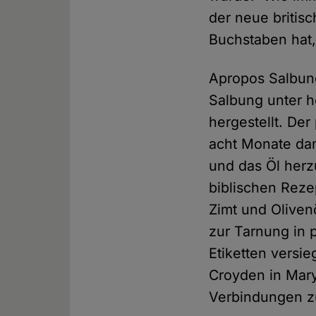
der neue britis
Buchstaben hat,
Apropos Salbun
Salbung unter h
hergestellt. De
acht Monate dam
und das Öl herzu
biblischen Reze
Zimt und Olivenö
zur Tarnung in 
Etiketten versie
Croyden in Mary
Verbindungen zu