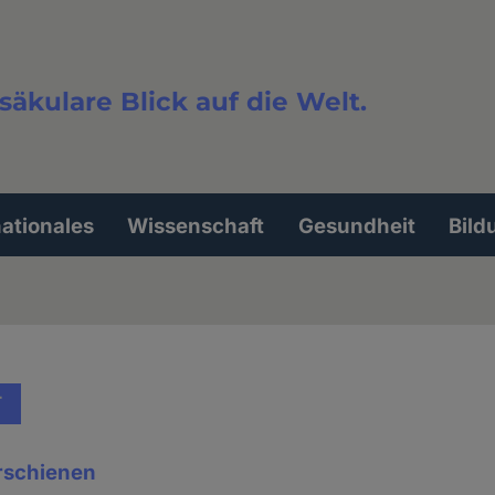
säkulare Blick auf die Welt.
extsuche
nationales
Wissenschaft
Gesundheit
Bild
T
erschienen