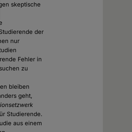
agen skeptische
e
Studierende der
nen nur
tudien
rende Fehler in
rsuchen zu
ren bleiben
anders geht,
tionsetzwerk
ür Studierende.
tudie aus einem