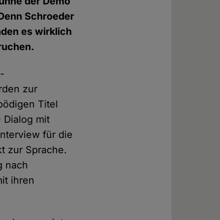
 Bühne der Demo
. Denn Schroeder
nden es wirklich
pruchen.
-
rden zur
bödigen Titel
 Dialog mit
nterview für die
t zur Sprache.
g nach
it ihren