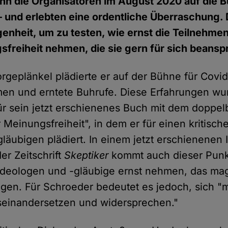
ihn die Organisatoren im August 2020 auf die
n – und erlebten eine ordentliche Überraschung
genheit, um zu testen, wie ernst die Teilnehme
sfreiheit nehmen, die sie gern für sich beans
geplänkel plädierte er auf der Bühne für Covid
n und erntete Buhrufe. Diese Erfahrungen wu
für sein jetzt erschienenes Buch mit dem doppel
 Meinungsfreiheit", in dem er für einen kritische
äubigen plädiert. In einem jetzt erschienenen I
r Zeitschrift
Skeptiker
kommt auch dieser Punk
deologen und -gläubige ernst nehmen, das ma
ngen. Für Schroeder bedeutet es jedoch, sich "m
einandersetzen und widersprechen."