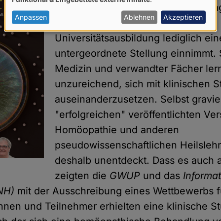
von
Gesellschaft auch ist, so sehr bekl
personenbezogenen
Anpassen
Ablehnen
Akzeptieren
Forschende, dass es selbst in der
Daten
Universitätsausbildung lediglich ein
und
untergeordnete Stellung einnimmt. 
Cookies
Medizin und verwandter Fächer ler
unzureichend, sich mit klinischen S
auseinanderzusetzen. Selbst gravie
"erfolgreichen" veröffentlichten Ve
Homöopathie und anderen
pseudowissenschaftlichen Heilsleh
deshalb unentdeckt. Dass es auch 
zeigten die
GWUP
und das
Informa
INH)
mit der Ausschreibung eines Wettbewerbs f
nnen und Teilnehmer erhielten eine klinische S