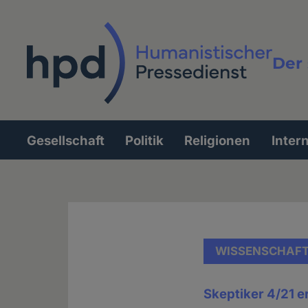
Direkt
zum
Inhalt
Der 
Vollt
Gesellschaft
Politik
Religionen
Inter
Hauptnavigation
WISSENSCHAF
Skeptiker 4/21 