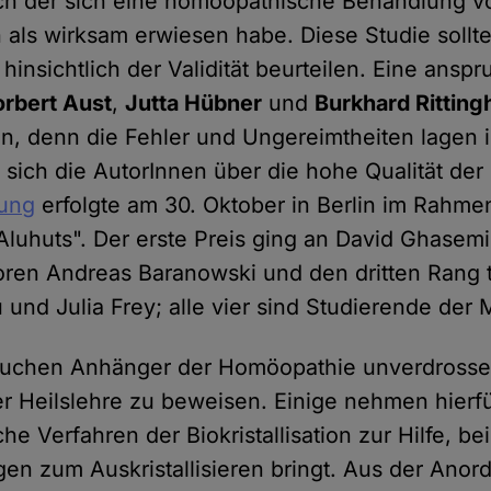
ach der sich eine homöopathische Behandlung v
 als wirksam erwiesen habe. Diese Studie sollte
hinsichtlich der Validität beurteilen. Eine anspr
rbert Aust
,
Jutta Hübner
und
Burkhard Ritting
en, denn die Fehler und Ungereimtheiten lagen 
n sich die AutorInnen über die hohe Qualität der
hung
erfolgte am 30. Oktober in Berlin im Rahme
luhuts". Der erste Preis ging an David Ghasemi,
oren Andreas Baranowski und den dritten Rang t
und Julia Frey; alle vier sind Studierende der 
suchen Anhänger der Homöopathie unverdrosse
er Heilslehre zu beweisen. Einige nehmen hierf
e Verfahren der Biokristallisation zur Hilfe, be
en zum Auskristallisieren bringt. Aus der Anor