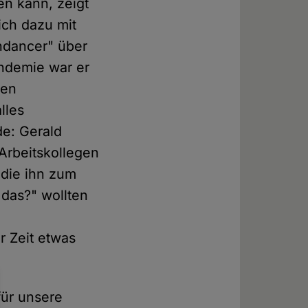
n kann, zeigt
ich dazu mit
ndancer" über
andemie war er
gen
lles
de: Gerald
Arbeitskollegen
 die ihn zum
 das?" wollten
r Zeit etwas
für unsere