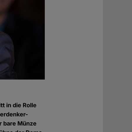
t in die Rolle
uerdenker-
ür bare Münze