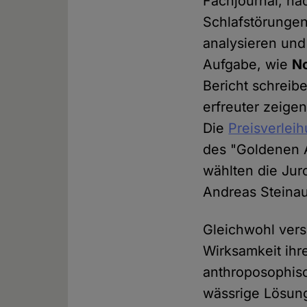
Fachjournal, n
Schlafstörungen
analysieren und 
Aufgabe, wie
No
Bericht schreib
erfreuter zeige
Die
Preisverlei
des "Goldenen A
wählten die Jur
Andreas Steinau 
Gleichwohl ver
Wirksamkeit ihr
anthroposophisch
wässrige Lösung