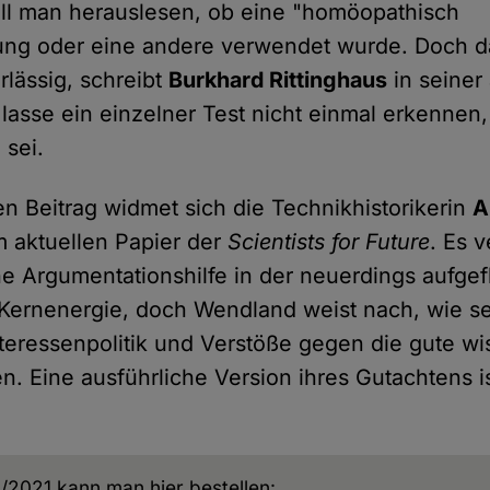
will man herauslesen, ob eine "homöopathisch
ng oder eine andere verwendet wurde. Doch da
lässig, schreibt
Burkhard Rittinghaus
in seiner
 lasse ein einzelner Test nicht einmal erkennen
 sei.
en Beitrag widmet sich die Technikhistorikerin
A
 aktuellen Papier der
Scientists for Future
. Es v
he Argumentationshilfe in der neuerdings aufge
Kernenergie, doch Wendland weist nach, wie se
nteressenpolitik und Verstöße gegen die gute wi
en. Eine ausführliche Version ihres Gutachtens i
/2021 kann man hier bestellen: