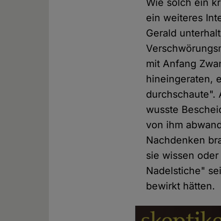
Wie solch ein k
ein weiteres In
Gerald unterhal
Verschwörungsmy
mit Anfang Zwa
hineingeraten, e
durchschaute". 
wusste Bescheid
von ihm abwandt
Nachdenken brac
sie wissen oder 
Nadelstiche" se
bewirkt hätten.