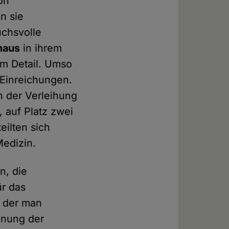
on
n sie
uchsvolle
haus
in ihrem
im Detail. Umso
 Einreichungen.
n der Verleihung
 auf Platz zwei
eilten sich
Medizin.
n, die
ür das
i der man
dnung der