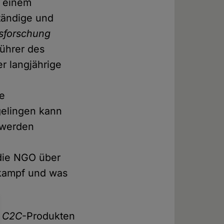
t einem
ständige und
tsforschung
führer des
er langjährige
ie
gelingen kann
 werden
 die NGO über
lkampf und was
t
C2C
-Produkten