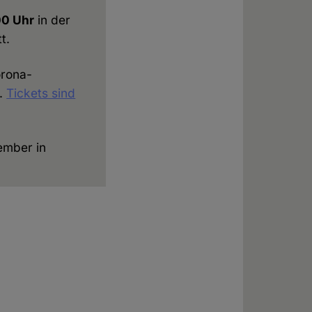
00 Uhr
in der
t.
orona-
n.
Tickets sind
ember in