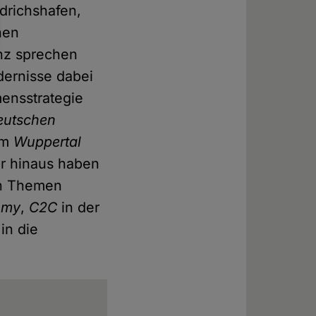
drichshafen,
hen
nz sprechen
dernisse dabei
ensstrategie
eutschen
om
Wuppertal
r hinaus haben
en Themen
omy
,
C2C
in der
in die