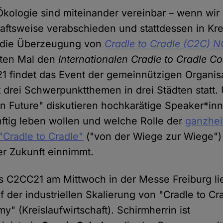
ologie sind miteinander vereinbar – wenn wir
haftsweise verabschieden und stattdessen in Kre
t die Überzeugung von
Cradle to Cradle (C2C) 
bten Mal den
Internationalen Cradle to Cradle C
21 findet das Event der gemeinnützigen Organisa
 drei Schwerpunktthemen in drei Städten statt.
n Future" diskutieren hochkarätige Speaker*inn
nftig leben wollen und welche Rolle der
ganzhei
"Cradle to Cradle"
("von der Wiege zur Wiege") 
er Zukunft einnimmt.
s C2CC21 am Mittwoch in der Messe Freiburg li
 der industriellen Skalierung von "Cradle to Cr
y" (Kreislaufwirtschaft). Schirmherrin ist