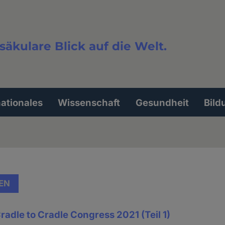
säkulare Blick auf die Welt.
extsuche
nationales
Wissenschaft
Gesundheit
Bild
EN
Cradle to Cradle Congress 2021 (Teil 1)