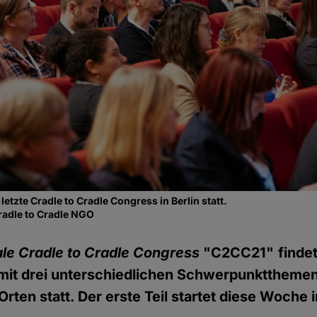
etzte Cradle to Cradle Congress in Berlin statt.
radle to Cradle NGO
ale
Cradle to Cradle Congress
"C2CC21"
finde
 mit drei unterschiedlichen Schwerpunktthemen
rten statt. Der erste Teil startet diese Woche i