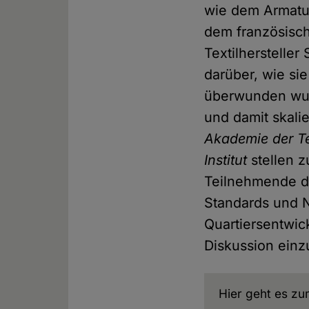
wie dem Armatur
dem französisch
Textilherstell
darüber, wie si
überwunden wu
und damit skali
Akademie der T
Institut
stellen 
Teilnehmende di
Standards und N
Quartiersentwic
Diskussion einz
Hier geht es z