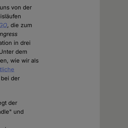
 uns von der
isläufen
NGO
, die zum
ongress
tion in drei
 Unter dem
en, wie wir als
tliche
bei der
egt der
adle" und