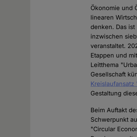
Ökonomie und Ök
linearen Wirtsc
denken. Das is
inzwischen sie
veranstaltet. 20
Etappen und mit
Leitthema "Urba
Gesellschaft kü
Kreislaufansatz 
Gestaltung dies
Beim Auftakt de
Schwerpunkt auf
"Circular Econom