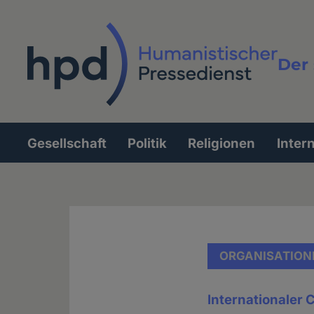
Direkt
zum
Inhalt
Der 
Vollt
Gesellschaft
Politik
Religionen
Inter
Hauptnavigation
ORGANISATION
Internationaler 