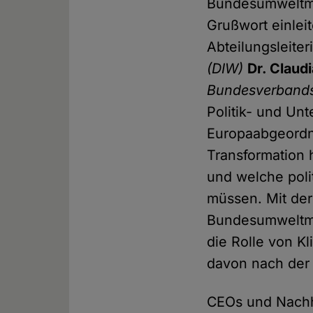
Bundesumweltmi
Grußwort einlei
Abteilungsleite
(DIW)
Dr. Claud
Bundesverbands 
Politik- und U
Europaabgeordn
Transformation 
und welche pol
müssen. Mit der
Bundesumweltm
die Rolle von K
davon nach der 
CEOs und Nachh