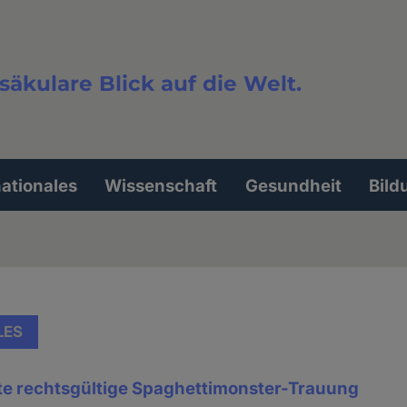
säkulare Blick auf die Welt.
extsuche
nationales
Wissenschaft
Gesundheit
Bild
LES
te rechtsgültige Spaghettimonster-Trauung