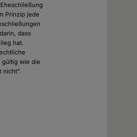
 Eheschließung
m Prinzip jede
heschließungen
darin, dass
leg hat.
echtliche
gültig wie die
 nicht".