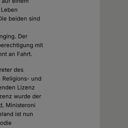
 auf einem
s Leben
Die beiden sind
nging. Der
erechtigung mit
nt an Fahrt.
reter des
 Religions- und
enden Lizenz
izenz wurde der
, Ministeroni
land ist nun
rodie