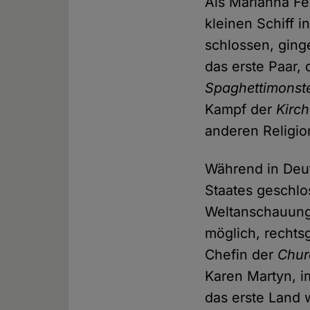
Als Marianna F
kleinen Schiff 
schlossen, ging
das erste Paar,
Spaghettimonst
Kampf der
Kirc
anderen Religi
Während in Deut
Staates geschlo
Weltanschauung
möglich, rechts
Chefin der
Chur
Karen Martyn, i
das erste Land w