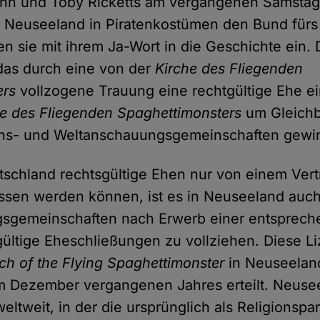
enn und Toby Ricketts am vergangenen Samstag
in Neuseeland in Piratenkostümen den Bund für
en sie mit ihrem Ja-Wort in die Geschichte ein. 
 das durch eine von der
Kirche des Fliegenden
ers
vollzogene Trauung eine rechtgültige Ehe ei
he des Fliegenden Spaghettimonsters
um Gleichb
ons- und Weltanschauungsgemeinschaften gewin
schland rechtsgültige Ehen nur von einem Vert
ssen werden können, ist es in Neuseeland auch
sgemeinschaften nach Erwerb einer entsprech
gültige Eheschließungen zu vollziehen. Diese L
ch of the Flying Spaghettimonster
in Neuseeland
m Dezember vergangenen Jahres erteilt. Neusee
eltweit, in der die ursprünglich als Religionspa