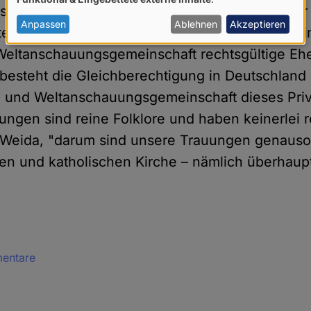
von
seeland die Gleichberechtigung im Bereich der
personenbezogenen
Anpassen
Ablehnen
Akzeptieren
ellt wird, dass nach Beantragung einer Lizenz i
Daten
 Weltanschauungsgemeinschaft rechtsgültige E
und
, besteht die Gleichberechtigung in Deutschland 
Cookies
- und Weltanschauungsgemeinschaft dieses Privi
uungen sind reine Folklore und haben keinerlei r
 Weida, "darum sind unsere Trauungen genauso 
en und katholischen Kirche – nämlich überhaupt
mentare