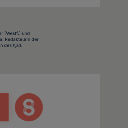
er (Westf.) und
. a. Redakteurin der
in des
hpd
.