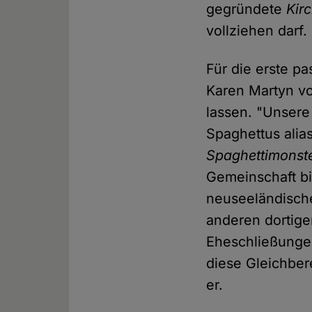
gegründete
Kir
vollziehen darf.
Für die erste p
Karen Martyn vo
lassen. "Unsere
Spaghettus alia
Spaghettimonste
Gemeinschaft bi
neuseeländische
anderen dortig
Eheschließungen
diese Gleichber
er.