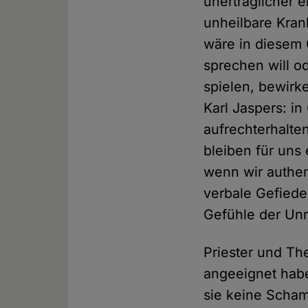
unerträglicher 
unheilbare Kran
wäre in diesem 
sprechen will o
spielen, bewirk
Karl Jaspers: in
aufrechterhalte
bleiben für uns
wenn wir authen
verbale Gefiede
Gefühle der Unr
Priester und Th
angeeignet habe
sie keine Scham