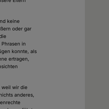
nsere Eltern
ind keine
ußern oder gar
die
 Phrasen in
ügen konnte, als
ene ertragen,
nsichten
 weil wir die
nichts anderes,
henrechte