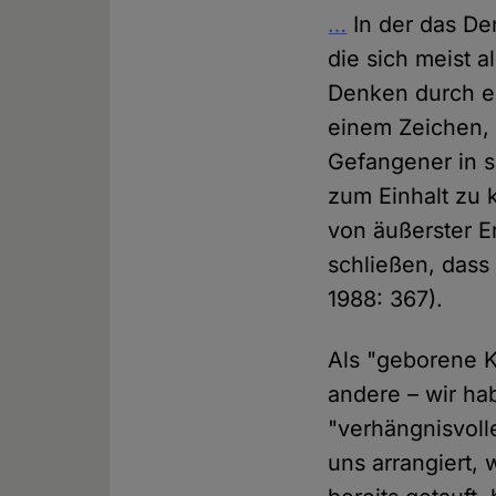
…
In der das De
die sich meist a
Denken durch ei
einem Zeichen, 
Gefangener in s
zum Einhalt zu 
von äußerster Er
schließen, dass
1988: 367).
Als "geborene K
andere – wir ha
"verhängnisvoll
uns arrangiert,