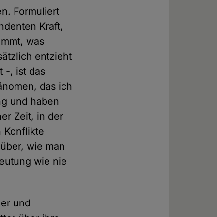
n. Formuliert
ndenten Kraft,
timmt, was
sätzlich entzieht
-, ist das
hänomen, das ich
ung und haben
er Zeit, in der
 Konflikte
rüber, wie man
eutung wie nie
her und