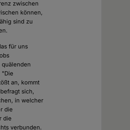
erenz zwischen
rwischen können,
ähig sind zu
en.
as für uns
cobs
t quälenden
 "Die
 stößt an, kommt
befragt sich,
chen, in welcher
r die
r die
chts verbunden.