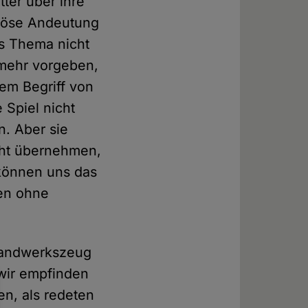
ter über ihre
giöse Andeutung
as Thema nicht
s mehr vorgeben,
nem Begriff von
 Spiel nicht
n. Aber sie
cht übernehmen,
 können uns das
gen ohne
 Handwerkszeug
 wir empfinden
n, als redeten