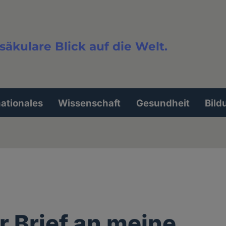
säkulare Blick auf die Welt.
extsuche
nationales
Wissenschaft
Gesundheit
Bild
r Brief an meine