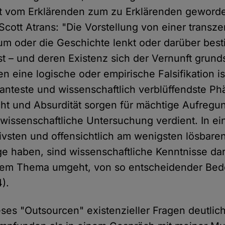
gst vom Erklärenden zum zu Erklärenden geworde
Scott Atrans: "Die Vorstellung von einer transze
um oder die Geschichte lenkt oder darüber bes
ist – und deren Existenz sich der Vernunft grund
eine logische oder empirische Falsifikation ist 
ganteste und wissenschaftlich verblüffendste P
ht und Absurdität sorgen für mächtige Aufreg
 wissenschaftliche Untersuchung verdient. In ein
ivsten und offensichtlich am wenigsten lösbaren
ge haben, sind wissenschaftliche Kenntnisse da
dem Thema umgeht, von so entscheidender Bed
).
eses "Outsourcen" existenzieller Fragen deutlic