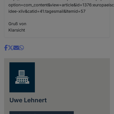
option=com_content&view=article&id=1376:europaeis
idee-xliv&catid=41:tagesmail&Itemid=57
Gruß von
Klarsicht
Share
news
Uwe Lehnert