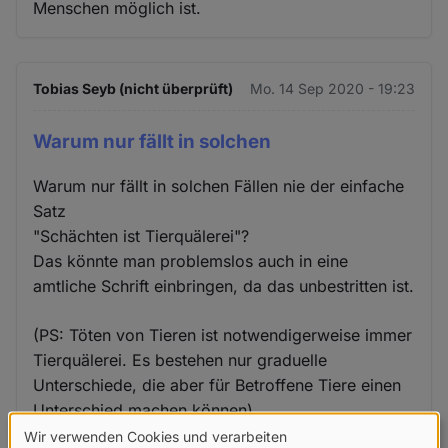
Menschen möglich ist.
Tobias Seyb (nicht überprüft)
Mo. 14 Sep 2020 - 19:23
Warum nur fällt in solchen
Warum nur fällt in solchen Fällen nie der einfache
Satz
"Schächten ist Tierquälerei"?
Das könnte man problemslos auch in eine
amtliche Schrift einbringen, da das unbestritten ist.
(PS: Töten von Tieren ist notwendigerweise immer
Tierquälerei. Es bestehen nur graduelle
Unterschiede, die aber für Betroffene Tiere einen
Unterschied machen können)
Wir verwenden Cookies und verarbeiten