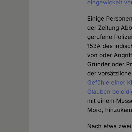
eingewickelt ve
Einige Personen
der Zeitung Abb
gerufene Polize
153A des indis
von oder Angrif
Gründer oder Pr
der vorsätzlich
Gefühle einer K
Glauben beleid
mit einem Messe
Mord, hinzukam
Nach etwa zwei