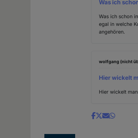
Was ich scho
Was ich schon im
egal in welche K
angehören.
wolfgang (nicht ü
Hier wickelt 
Hier wickelt man
Share
news