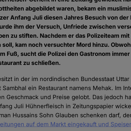
ottheiten abgebildet waren, bekam ein muslimi
zer Anfang Juli diesen Jahres Besuch von der P
rde ihm der Versuch, Unfriede zwischen ver
pen zu stiften. Nachdem er das Polizeiteam mi
n soll, kam noch versuchter Mord hinzu. Obwoh
em Fuß, sucht die Polizei den Gastronom immer
estaurant zu schließen.
esitzt in der im nordindischen Bundesstaat Utta
 Sambhal ein Restaurant namens Mehak. Im Int
n Geschmack und Preise gelobt. Das jedoch ha
fang Juli Hühnerfleisch in Zeitungspapier wickel
an Hussains Sohn Glauben schenken darf, der 
eitungen auf dem Markt eingekauft und Speisen