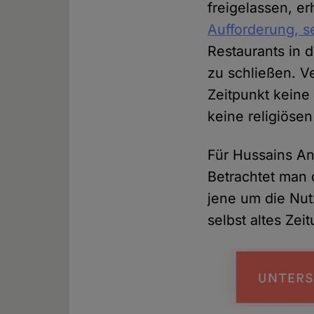
freigelassen, er
Aufforderung, s
Restaurants in 
zu schließen. V
Zeitpunkt keine
keine religiösen
Für Hussains An
Betrachtet man
jene um die Nut
selbst altes Ze