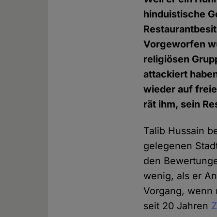
hinduistische G
Restaurantbesit
Vorgeworfen wu
religiösen Grup
attackiert habe
wieder auf frei
rät ihm, sein R
Talib Hussain b
gelegenen Stadt
den Bewertunge
wenig, als er An
Vorgang, wenn m
seit 20 Jahren
Z