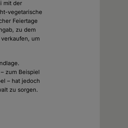
i mit der
cht-vegetarische
cher Feiertage
angab, zu dem
 verkaufen, um
ndlage.
– zum Beispiel
el – hat jedoch
walt zu sorgen.