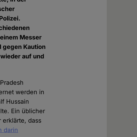
scher
olizei.
schiedenen
t einem Messer
l gegen Kaution
 wieder auf und
r Pradesh
ernet werden in
lf Hussain
te. Ein üblicher
erklärte, dass
 darin