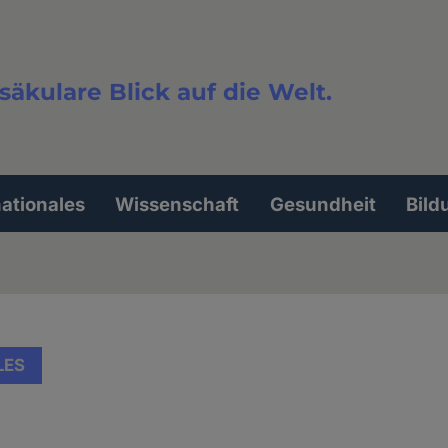
säkulare Blick auf die Welt.
extsuche
nationales
Wissenschaft
Gesundheit
Bild
LES