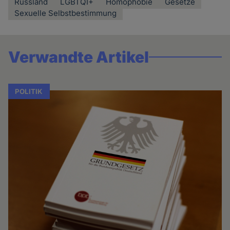
Russland
LGBTQI+
Homophobie
Gesetze
Sexuelle Selbstbestimmung
Verwandte Artikel
POLITIK