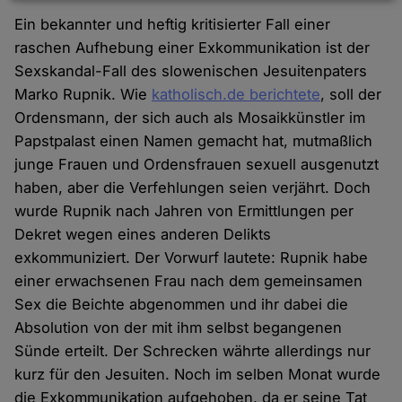
Daten
Ein bekannter und heftig kritisierter Fall einer
und
raschen Aufhebung einer Exkommunikation ist der
Cookies
Sexskandal-Fall des slowenischen Jesuitenpaters
Marko Rupnik. Wie
katholisch.de berichtete
, soll der
Ordensmann, der sich auch als Mosaikkünstler im
Papstpalast einen Namen gemacht hat, mutmaßlich
junge Frauen und Ordensfrauen sexuell ausgenutzt
haben, aber die Verfehlungen seien verjährt. Doch
wurde Rupnik nach Jahren von Ermittlungen per
Dekret wegen eines anderen Delikts
exkommuniziert. Der Vorwurf lautete: Rupnik habe
einer erwachsenen Frau nach dem gemeinsamen
Sex die Beichte abgenommen und ihr dabei die
Absolution von der mit ihm selbst begangenen
Sünde erteilt. Der Schrecken währte allerdings nur
kurz für den Jesuiten. Noch im selben Monat wurde
die Exkommunikation aufgehoben, da er seine Tat