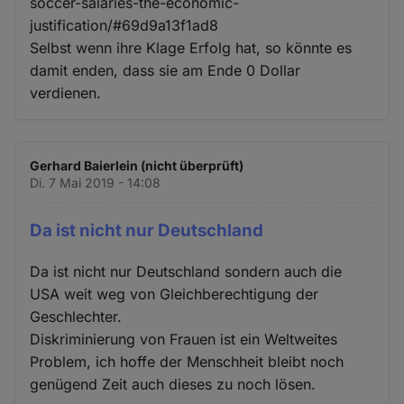
soccer-salaries-the-economic-
justification/#69d9a13f1ad8
Selbst wenn ihre Klage Erfolg hat, so könnte es
damit enden, dass sie am Ende 0 Dollar
verdienen.
Gerhard Baierlein (nicht überprüft)
Di. 7 Mai 2019 - 14:08
Da ist nicht nur Deutschland
Da ist nicht nur Deutschland sondern auch die
USA weit weg von Gleichberechtigung der
Geschlechter.
Diskriminierung von Frauen ist ein Weltweites
Problem, ich hoffe der Menschheit bleibt noch
genügend Zeit auch dieses zu noch lösen.