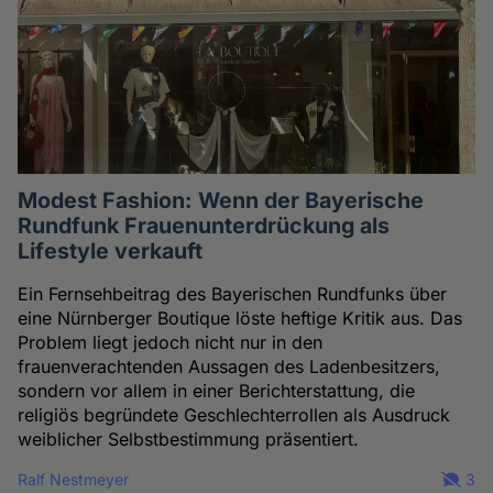
Modest Fashion: Wenn der Bayerische
Rundfunk Frauenunterdrückung als
Lifestyle verkauft
Ein Fernsehbeitrag des Bayerischen Rundfunks über
eine Nürnberger Boutique löste heftige Kritik aus. Das
Problem liegt jedoch nicht nur in den
frauenverachtenden Aussagen des Ladenbesitzers,
sondern vor allem in einer Berichterstattung, die
religiös begründete Geschlechterrollen als Ausdruck
weiblicher Selbstbestimmung präsentiert.
Ralf Nestmeyer
3