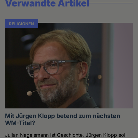
Verwandte Artikel
RELIGIONEN
Mit Jürgen Klopp betend zum nächsten
WM-Titel?
Julian Nagelsmann ist Geschichte, Jürgen Klopp soll