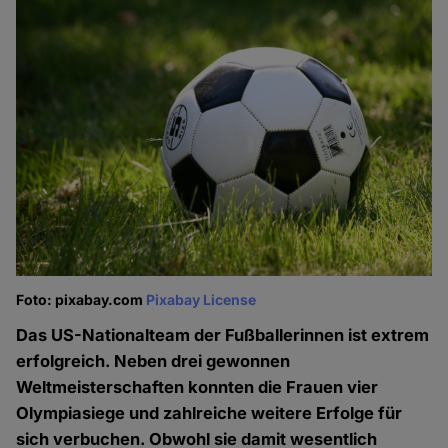
Foto: pixabay.com
Pixabay License
Das US-Nationalteam der Fußballerinnen ist extrem
erfolgreich. Neben drei gewonnen
Weltmeisterschaften konnten die Frauen vier
Olympiasiege und zahlreiche weitere Erfolge für
sich verbuchen. Obwohl sie damit wesentlich