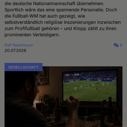
die deutsche Nationalmannschaft übernehmen.
Sportlich wäre das eine spannende Personalie. Doch
die Fußball-WM hat auch gezeigt, wie
selbstverständlich religiöse Inszenierungen inzwischen
zum Profifußball gehören – und Klopp zählt zu ihren
prominenten Verteidigern.
Ralf Nestmeyer
6
20.07.2026
GESELLSCHAFT