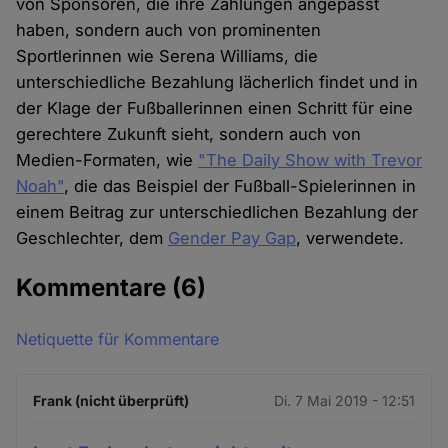
von Sponsoren, die ihre Zahlungen angepasst
haben, sondern auch von prominenten
Sportlerinnen wie Serena Williams, die
unterschiedliche Bezahlung lächerlich findet und in
der Klage der Fußballerinnen einen Schritt für eine
gerechtere Zukunft sieht, sondern auch von
Medien-Formaten, wie
"The Daily Show with Trevor
Noah"
, die das Beispiel der Fußball-Spielerinnen in
einem Beitrag zur unterschiedlichen Bezahlung der
Geschlechter, dem
Gender Pay Gap
, verwendete.
Kommentare
(6)
Netiquette für Kommentare
Frank (nicht überprüft)
Di. 7 Mai 2019 - 12:51