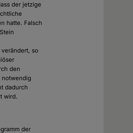
ass der jetzige
chtliche
n hatte. Falsch
 Stein
verändert, so
iöser
urch den
– notwendig
ht dadurch
t wird.
rogramm der