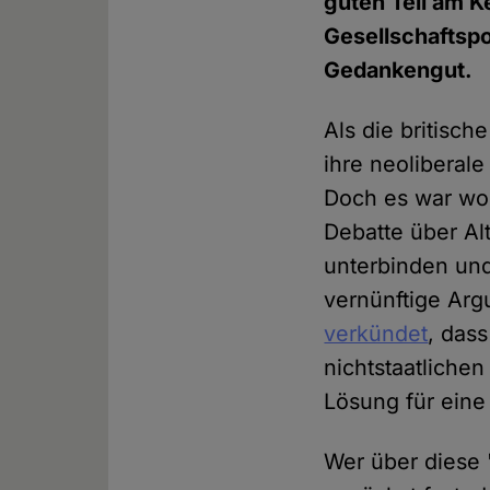
guten Teil am K
Gesellschaftspo
Gedankengut.
Als die britisc
ihre neoliberale
Doch es war woh
Debatte über Al
unterbinden und
vernünftige Arg
verkündet
, das
nichtstaatlichen
Lösung für eine
Wer über diese 