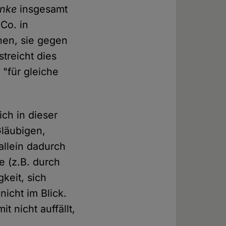
inke
insgesamt
Co. in
chen, sie gegen
treicht dies
 "für gleiche
ich in dieser
Gläubigen,
allein dadurch
e (z.B. durch
keit, sich
icht im Blick.
t nicht auffällt,