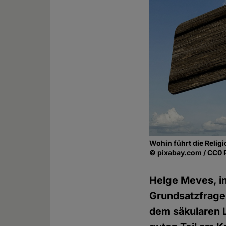
Wohin führt die Relig
© pixabay.com / CC0 
Helge Meves, in
Grundsatzfragen 
dem säkularen 