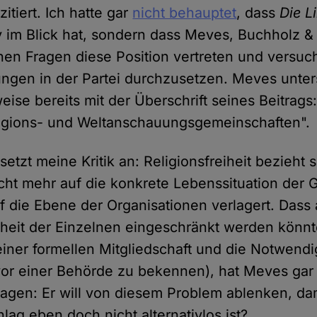
zitiert. Ich hatte gar
nicht behauptet
, dass
Die L
iv im Blick hat, sondern dass Meves, Buchholz & 
schen Fragen diese Position vertreten und versu
ngen in der Partei durchzusetzen. Meves unters
se bereits mit der Überschrift seines Beitrags:
ligions- und Weltanschauungsgemeinschaften".
etzt meine Kritik an: Religionsfreiheit bezieht s
icht mehr auf die konkrete Lebenssituation der 
f die Ebene der Organisationen verlagert. Dass 
eiheit der Einzelnen eingeschränkt werden könnt
einer formellen Mitgliedschaft und die Notwendig
 vor einer Behörde zu bekennen), hat Meves gar n
sagen: Er will von diesem Problem ablenken, dami
lag eben doch nicht alternativlos ist?