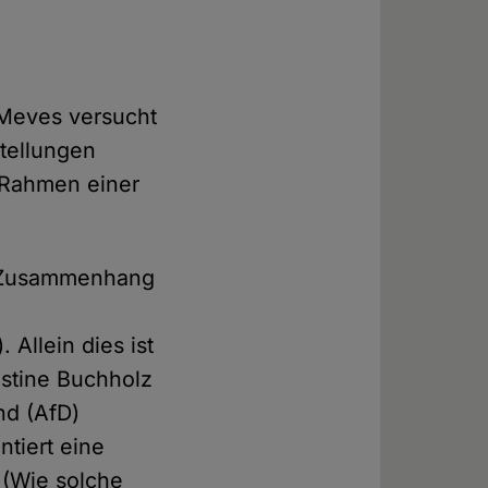
Meves versucht
tellungen
s Rahmen einer
en Zusammenhang
Allein dies ist
istine Buchholz
nd (AfD)
tiert eine
 (Wie solche