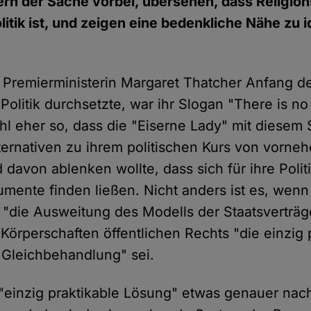
ern der Sache vorbei, übersehen, dass Religions
litik ist, und zeigen eine bedenkliche Nähe zu 
he Premierministerin Margaret Thatcher Anfang d
 Politik durchsetzte, war ihr Slogan "There is no 
l eher so, dass die "Eiserne Lady" mit diesem 
ternativen zu ihrem politischen Kurs von vorneh
 davon ablenken wollte, dass sich für ihre Poli
umente finden ließen. Nicht anders ist es, wen
s "die Ausweitung des Modells der Staatsverträg
 Körperschaften öffentlichen Rechts "die einzig 
 Gleichbehandlung" sei.
"einzig praktikable Lösung" etwas genauer nachd