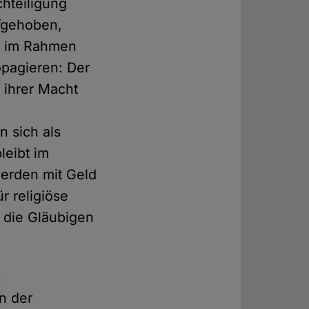
hteiligung
ufgehoben,
au im Rahmen
opagieren: Der
 ihrer Macht
n sich als
leibt im
werden mit Geld
ür religiöse
, die Gläubigen
n der