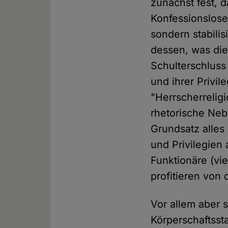
zunächst fest, 
Konfessionslose
sondern stabili
dessen, was die
Schulterschluss
und ihrer Privi
"Herrscherrelig
rhetorische Neb
Grundsatz alles
und Privilegien 
Funktionäre (vie
profitieren von
Vor allem aber 
Körperschaftsst