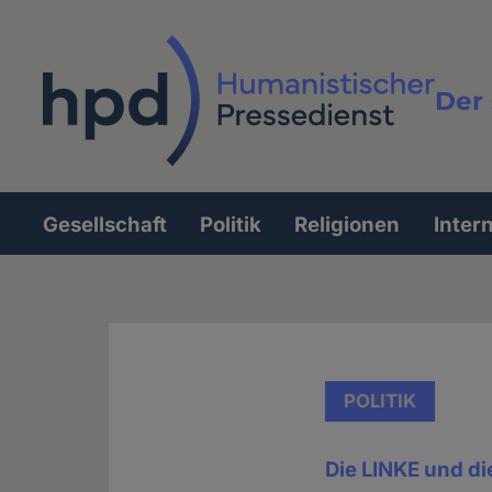
Direkt
zum
Inhalt
Der 
Vollt
Gesellschaft
Politik
Religionen
Inter
Hauptnavigation
POLITIK
Die LINKE und die