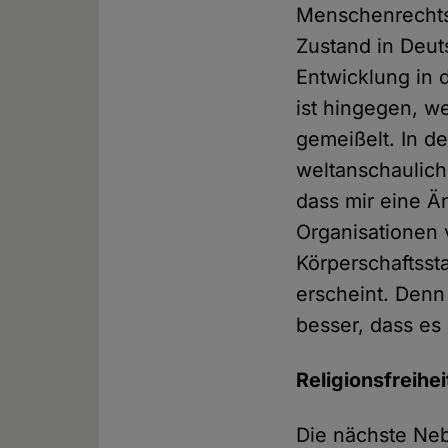
Menschenrechtsd
Zustand in Deut
Entwicklung in 
ist hingegen, we
gemeißelt. In d
weltanschaulic
dass mir eine Ä
Organisationen 
Körperschaftsst
erscheint. Denn
besser, dass es
Religionsfreihei
Die nächste Ne