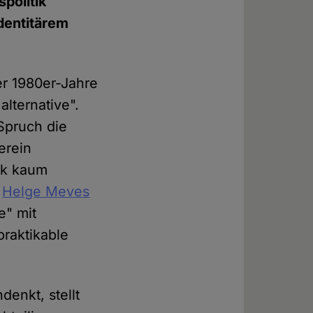
politik
identitärem
er 1980er-Jahre
alternative".
Spruch die
erein
tik kaum
n
Helge Meves
e" mit
praktikable
enkt, stellt