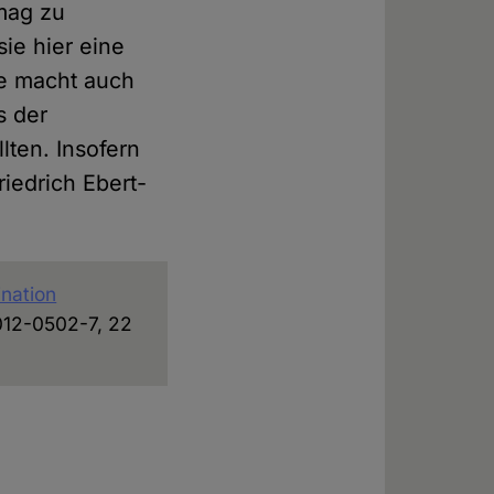
 mag zu
ie hier eine
e macht auch
s der
lten. Insofern
iedrich Ebert-
ination
8012-0502-7, 22