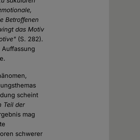
zu säkularen
emotionale,
e Betroffenen
ingt das Motiv
otive"
(S. 282).
r Auffassung
e.
 Phänomen,
chungsthemas
ldung scheint
 Teil der
Ergebnis mag
te
utoren schwerer