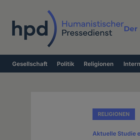
Direkt
zum
Inhalt
Der 
Vollt
Gesellschaft
Politik
Religionen
Inter
Hauptnavigation
RELIGIONEN
Aktuelle Studie 