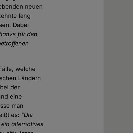
rgebenden neuen
zehnte lang
sen. Dabei
tiative für den
etroffenen
Fälle, welche
ischen Ländern
bei der
und eine
üsse man
eißt es:
"Die
ein alternatives