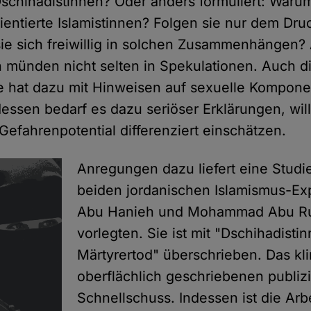
schihadistinnen? Oder anders formuliert: War
ientierte Islamistinnen? Folgen sie nur dem Dr
e sich freiwillig in solchen Zusammenhängen?
n münden nicht selten in Spekulationen. Auch d
e hat dazu mit Hinweisen auf sexuelle Kompon
dessen bedarf es dazu seriöser Erklärungen, wil
efahrenpotential differenziert einschätzen.
Anregungen dazu liefert eine Studi
beiden jordanischen Islamismus-Ex
Abu Hanieh und Mohammad Abu 
vorlegten. Sie ist mit "Dschihadisti
Märtyrertod" überschrieben. Das kl
oberflächlich geschriebenen publiz
Schnellschuss. Indessen ist die Arbe