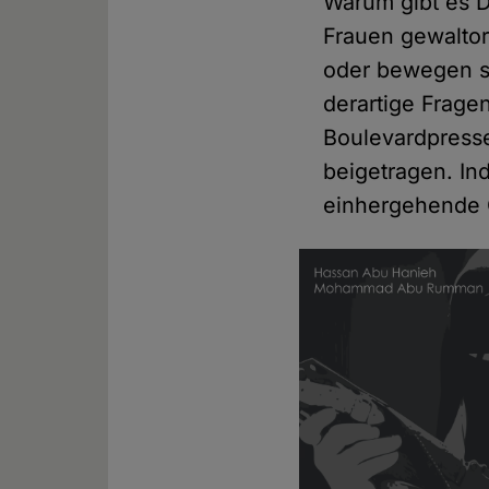
Warum gibt es D
Frauen gewaltor
oder bewegen si
derartige Frage
Boulevardpress
beigetragen. In
einhergehende G