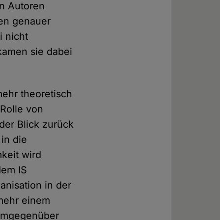
en Autoren
uen genauer
 nicht
kamen sie dabei
mehr theoretisch
 Rolle von
der Blick zurück
in die
keit wird
dem IS
anisation in der
 mehr einem
 demgegenüber