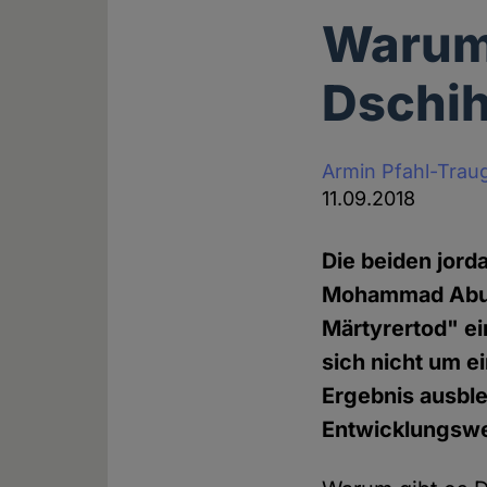
Warum
Dschih
Armin Pfahl-Trau
11.09.2018
Die beiden jor
Mohammad Abu R
Märtyrertod" ei
sich nicht um e
Ergebnis ausble
Entwicklungswe