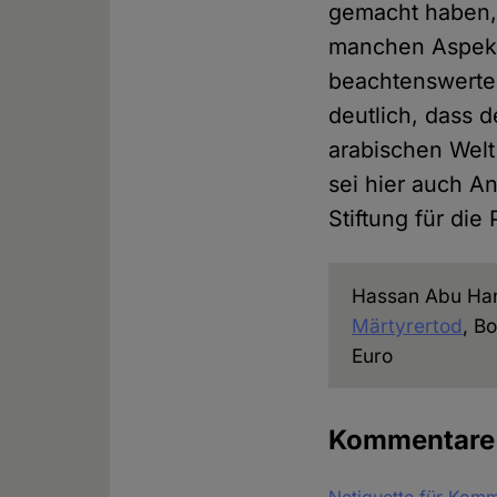
gemacht haben, 
manchen Aspekte
beachtenswerte
deutlich, dass d
arabischen Welt
sei hier auch A
Stiftung für die
Hassan Abu H
Märtyrertod
, B
Euro
Kommentar
Netiquette für Kom