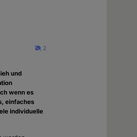
2
ieh und
tion
Auch wenn es
s, einfaches
le individuelle