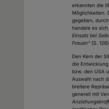
erkannten die I
Möglichkeiten.
gegeben, durch
handele es sic
Einsatz bei Sel
Frauen"
(S. 126
Den Kern der St
die Entwicklun
bzw. den USA un
Auswahl nach d
breitere Repräs
generell mit Ve
Anziehungskraft 