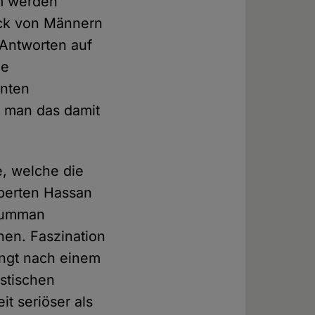
um werden
uck von Männern
 Antworten auf
ie
enten
l man das damit
e, welche die
perten Hassan
Rumman
nnen. Faszination
ingt nach einem
istischen
it seriöser als