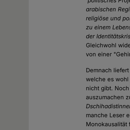
'politisches Pr
arabischen Regi
religiöse und p
zu einem Leben
der Identitätskr
Gleichwohl wide
von einer "Gehi
Demnach liefert
welche es wohl
nicht gibt. Noc
auszumachen z
Dschihadistinne
manche Leser en
Monokausalität f