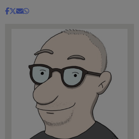
Share
news