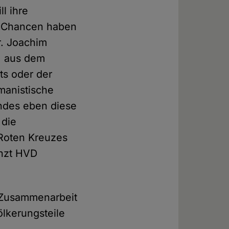
ll ihre
he Chancen haben
r. Joachim
, aus dem
ts oder der
manistische
andes eben diese
 die
 Roten Kreuzes
änzt HVD
n Zusammenarbeit
ölkerungsteile