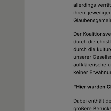
allerdings verrä
ihrem jeweilige
Glaubensgemein
Der Koalitionsv
durch die chris
durch die kultu
unserer Gesells
aufklärerische 
keiner Erwähnu
"Hier wurden 
Dabei enthält d
größere Berücks