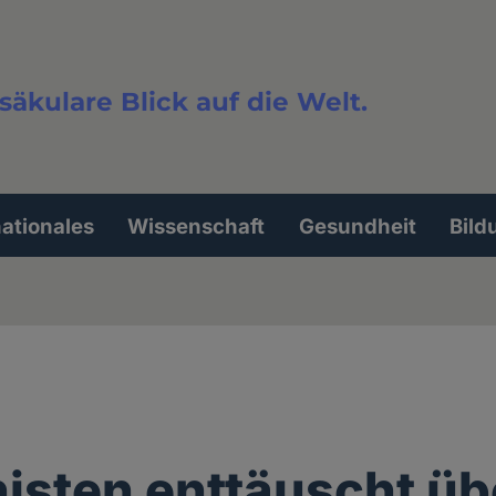
säkulare Blick auf die Welt.
extsuche
nationales
Wissenschaft
Gesundheit
Bild
sten enttäuscht üb