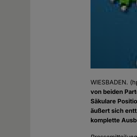
WIESBADEN. (h
von beiden Part
Säkulare Posit
äußert sich ent
komplette Ausb
Pressemitteilu