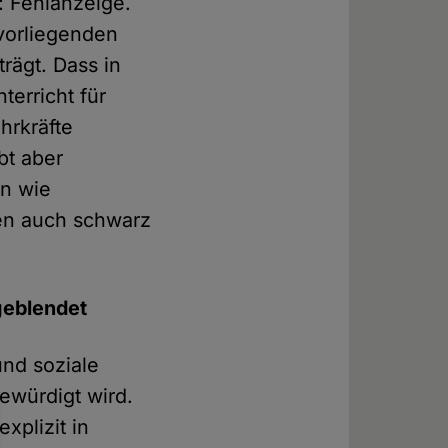
n: Fehlanzeige.
 vorliegenden
rägt. Dass in
erricht für
hrkräfte
bt aber
en wie
en auch schwarz
geblendet
und soziale
gewürdigt wird.
plizit in