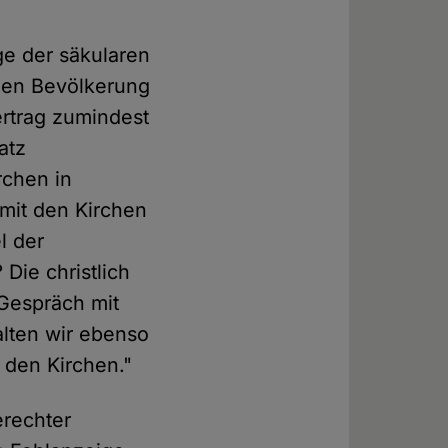
ge der säkularen
chen Bevölkerung
ertrag zumindest
atz
rchen in
 mit den Kirchen
l der
Die christlich
 Gespräch mit
alten wir ebenso
 den Kirchen."
erechter