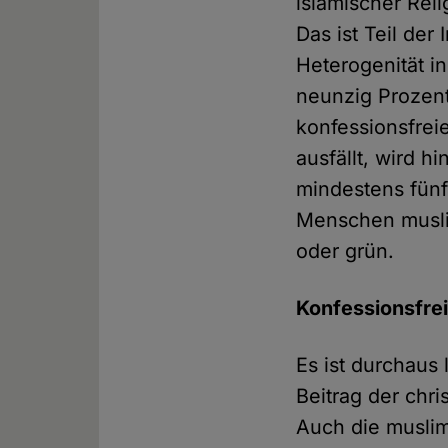
islamischer Reli
Das ist Teil der
Heterogenität i
neunzig Prozent
konfessionsfrei
ausfällt, wird 
mindestens fünf
Menschen musli
oder grün.
Konfessionsfre
Es ist durchaus 
Beitrag der chr
Auch die muslim