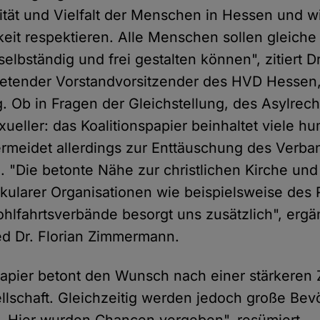
lität und Vielfalt der Menschen in Hessen und wi
keit respektieren. Alle Menschen sollen gleic
elbständig und frei gestalten können", zitiert D
tretender Vorstandvorsitzender des HVD Hessen
g. Ob in Fragen der Gleichstellung, des Asylrech
eller: das Koalitionspapier beinhaltet viele hu
rmeidet allerdings zur Enttäuschung des Verb
n. "Die betonte Nähe zur christlichen Kirche und
ularer Organisationen wie beispielsweise des
hlfahrtsverbände besorgt uns zusätzlich", erg
ed Dr. Florian Zimmermann.
papier betont den Wunsch nach einer stärkere
ellschaft. Gleichzeitig werden jedoch große Bev
. Hier wurden Chancen vergeben", resümiert