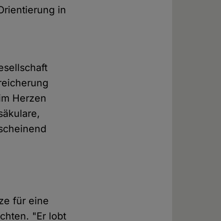
Orientierung in
esellschaft
ereicherung
 im Herzen
säkulare,
nscheinend
ze für eine
hten. "Er lobt