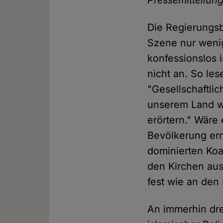
Die Regierungsb
Szene nur wenig
konfessionslos 
nicht an. So les
"Gesellschaftli
unserem Land we
erörtern." Wäre 
Bevölkerung ern
dominierten Koal
den Kirchen aus
fest wie an de
An immerhin drei