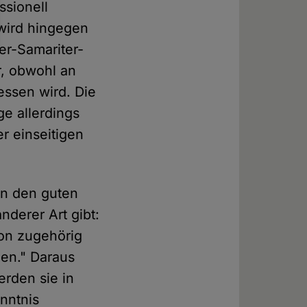
ssionell
wird hingegen
ter-Samariter-
r, obwohl an
ssen wird. Die
e allerdings
er einseitigen
en den guten
derer Art gibt:
ion zugehörig
en." Daraus
rden sie in
enntnis