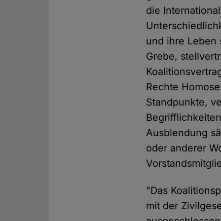
die Internationa
Unterschiedlich
und ihre Leben s
Grebe, stellver
Koalitionsvertra
Rechte Homosexu
Standpunkte, ve
Begrifflichkeite
Ausblendung säk
oder anderer Wo
Vorstandsmitgli
"Das Koalitions
mit der Zivilges
ausgeschlossen