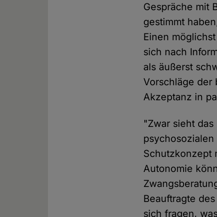
Gespräche mit B
gestimmt haben, 
Einen möglichst
sich nach Infor
als äußerst sch
Vorschläge der 
Akzeptanz in pa
"Zwar sieht das
psychosozialen 
Schutzkonzept m
Autonomie könnt
Zwangsberatung 
Beauftragte de
sich fragen, wa