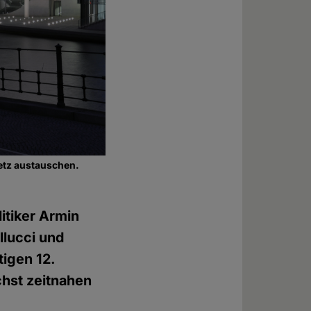
etz austauschen.
tiker Armin
llucci und
igen 12.
chst zeitnahen