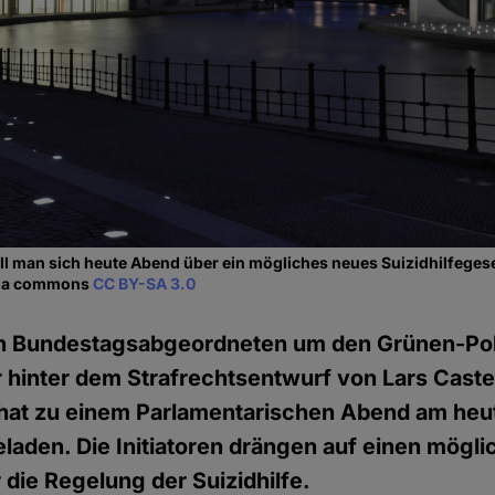
l man sich heute Abend über ein mögliches neues Suizidhilfeges
dia commons
CC BY-SA 3.0
n Bundestagsabgeordneten um den Grünen-Poli
r hinter dem Strafrechtsentwurf von Lars Caste
 hat zu einem Parlamentarischen Abend am heut
aden. Die Initiatoren drängen auf einen mögli
die Regelung der Suizidhilfe.