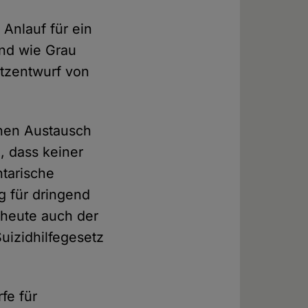
Anlauf für ein
ind wie Grau
etzentwurf von
chen Austausch
, dass keiner
tarische
g für dringend
 heute auch der
Suizidhilfegesetz
fe für