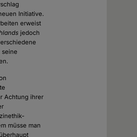
rschlag
euen Initiative.
beiten erweist
hlands
jedoch
 verschiedene
 seine
en.
von
te
r Achtung ihrer
er
zinethik-
em müsse man
 überhaupt