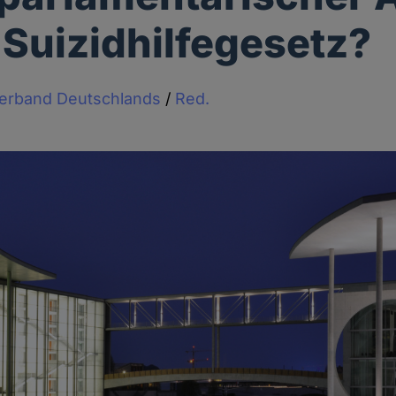
n Suizidhilfegesetz?
Verband Deutschlands
/
Red.