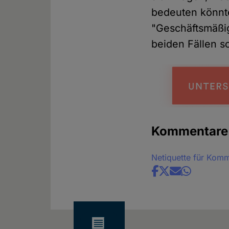
bedeuten könnte.
"Geschäftsmäßig
beiden Fällen so
Kommentare
Netiquette für Kom
Share
news