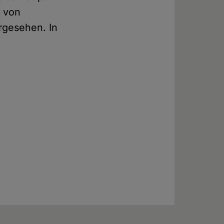
f von
rgesehen. In