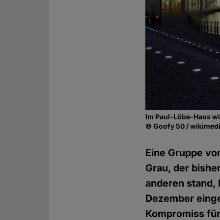
Im Paul-Löbe-Haus wil
© Goofy 50 / wikime
Eine Gruppe vo
Grau, der bishe
anderen stand,
Dezember eingel
Kompromiss für 