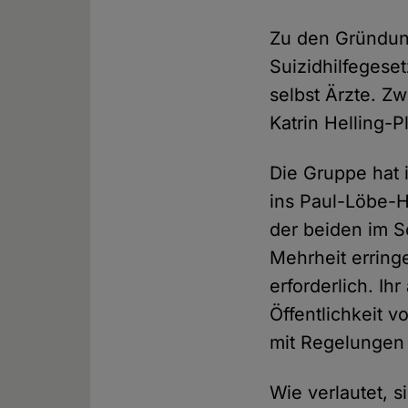
Zu den Gründung
Suizidhilfegese
selbst Ärzte. Z
Katrin Helling-P
Die Gruppe hat 
ins Paul-Löbe-H
der beiden im 
Mehrheit erring
erforderlich. I
Öffentlichkeit v
mit Regelungen 
Wie verlautet, s