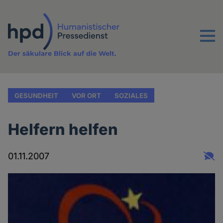
Direkt
zum
Inhalt
Menu
Der säkulare Blick auf die Welt.
GESUNDHEIT
VOR ORT
SOZIALES
Helfern helfen
01.11.2007