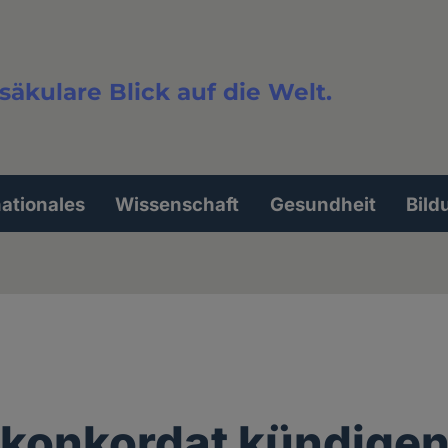
säkulare Blick auf die Welt.
extsuche
nationales
Wissenschaft
Gesundheit
Bild
konkordat kündige