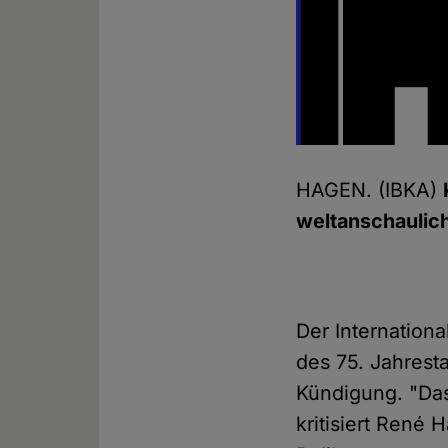
HAGEN. (IBKA)
weltanschaulic
Der Internation
des 75. Jahres
Kündigung. "Das
kritisiert René