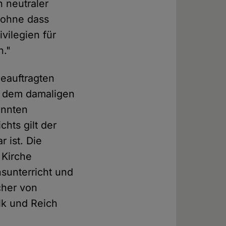
h neutraler
, ohne dass
vilegien für
n."
eauftragten
on dem damaligen
annten
hts gilt der
 ist. Die
 Kirche
nsunterricht und
cher von
olk und Reich