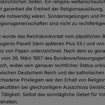
tskirchlichen Zeiten. Ein religiös-weltanschaulic
t garantiert die Freiheit der Religionsausübung
ate notwendig wären. Sonderregelungen und Pri
igionsgemeinschaften sind nicht zu rechtfertige
3 wurde das Reichskonkordat vom päpstlichen B
Eugenio Pacelli (dem späteren Pius XII.) und v
anz von Papen unterzeichnet. Nach dem so gen
l vom 26. März 1957 des Bundesverfassungsgeric
ch, wobei sein genauer rechtlicher Status unklar
wischen Deutschem Reich und der katholischen
chiedene Privilegien wie den Erhalt von Religio
akultäten bei gleichzeitigem Ausschluss Geistli
r Tätigkeit. Selbst das sonntägliche Gebet für V
gehalten.