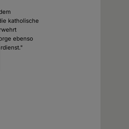
 dem
die katholische
erwehrt
lsorge ebenso
rdienst."