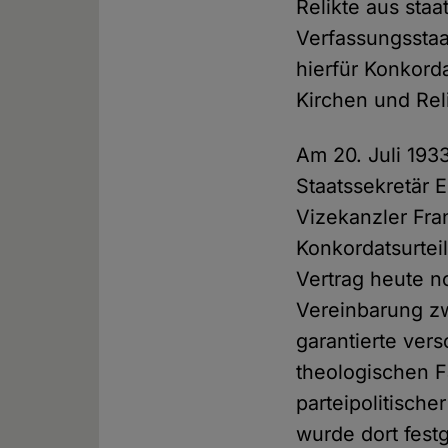
Relikte aus staa
Verfassungsstaa
hierfür Konkord
Kirchen und Rel
Am 20. Juli 193
Staatssekretär 
Vizekanzler Fr
Konkordatsurtei
Vertrag heute no
Vereinbarung z
garantierte vers
theologischen F
parteipolitische
wurde dort fest