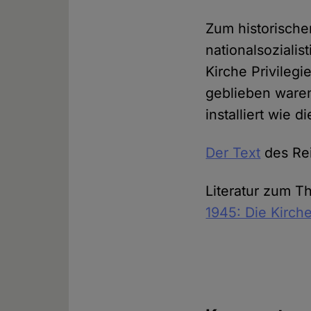
Zum historische
nationalsozialis
Kirche Privilegi
geblieben waren
installiert wie 
Der Text
des Re
Literatur zum 
1945: Die Kirch