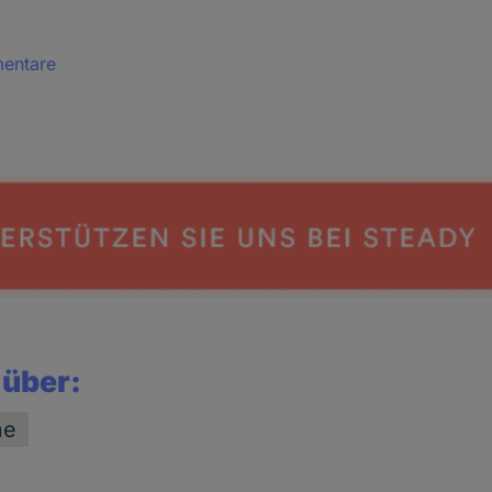
mentare
 über:
he