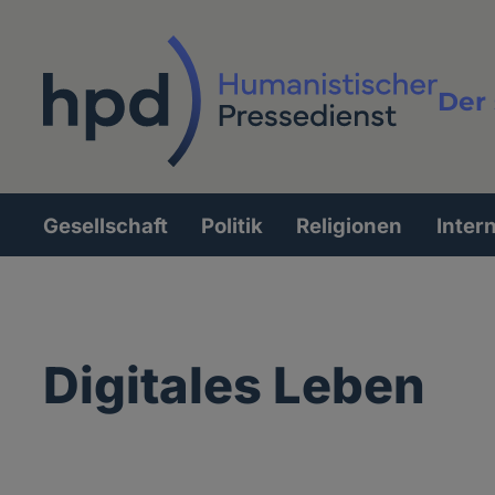
Direkt
zum
Inhalt
Der 
Vollt
Gesellschaft
Politik
Religionen
Inter
Hauptnavigation
Digitales Leben