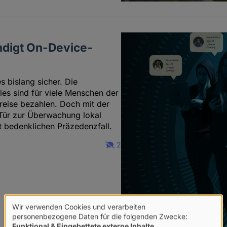
ndigt On-Device-
 bislang sicher. Die
les sind für viele Menschen der
preise bezahlen. Doch mit der
 Tür zur Überwachung lokal
t bedenklichen Präzedenzfall.
2
Wir verwenden Cookies und verarbeiten
Verwendung
personenbezogene Daten für die folgenden Zwecke:
Funktional & Eingebettete externe Inhalte
.