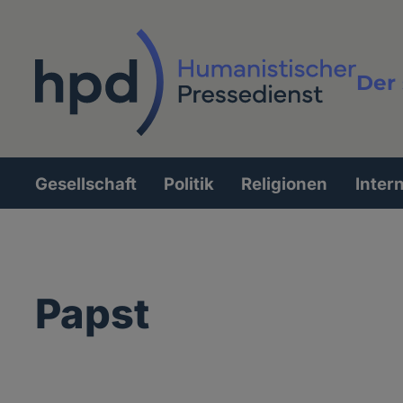
Direkt
zum
Inhalt
Der 
Vollt
Gesellschaft
Politik
Religionen
Inter
Hauptnavigation
Papst