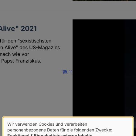
Alive" 2021
für den "sexistischsten
an Alive" des US-Magazins
 nach wie vor
 Papst Franziskus.
11
Wir verwenden Cookies und verarbeiten
Verwendung
personenbezogene Daten für die folgenden Zwecke:
Funktional & Eingebettete externe Inhalte
.