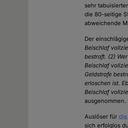
sehr tabuisiert
die 80-seitige 
abweichende Me
Der einschlägi
Beischlaf vollzi
bestraft. (2) We
Beischlaf vollzi
Geldstrafe bestr
erloschen ist. E
Beischlaf vollzi
ausgenommen.
Auslöser für
die
sich erfolglos d