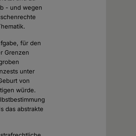
lb - und wegen
nschenrechte
Thematik.
fgabe, für den
er Grenzen
 groben
Inzests unter
 Geburt von
rtigen würde.
elbstbestimmung
ls das abstrakte
strafrechtliche