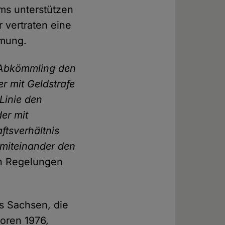
ms unterstützen
 vertraten eine
mmung.
n Abkömmling den
er mit Geldstrafe
 Linie den
der mit
ftsverhältnis
e miteinander den
en Regelungen
s Sachsen, die
boren 1976,