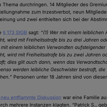
en Thema durchringen. 14 Mitglieder des Gremiu
Stellungnahme zum Inzestverbot, neun Mitglieder
inung und zwei enthielten sich bei der Absti
ge
§ 173 StGB
sagt:
“(1) Wer mit einem leibliche
eht, wird mit Freiheitsstrafe bis zu drei Jahren od
r mit einem leiblichen Verwandten aufsteigender
eht, wird mit Freiheitsstrafe bis zu zwei Jahren o
aft; dies gilt auch dann, wenn das Verwandtscha
benso werden leibliche Geschwister bestraft, di
ehen.”
Personen unter 18 Jahren sind von dies
 neu entflammte Diskussion
war eine Familie au
urch mehrere Instanzen klagten. “Patrick S., ge