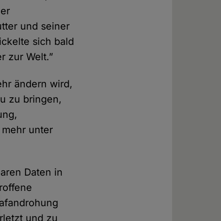
ner
tter und seiner
ckelte sich bald
 zur Welt.”
ehr ändern wird,
zu zu bringen,
ung,
 mehr unter
baren Daten in
roffene
trafandrohung
rletzt und zu