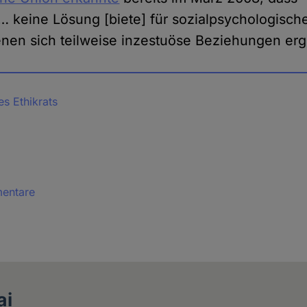
… keine Lösung [biete] für sozialpsychologisch
enen sich teilweise inzestuöse Beziehungen er
s Ethikrats
mentare
ai