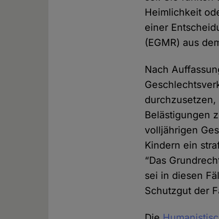
Heimlichkeit o
einer Entschei
(EGMR) aus dem 
Nach Auffassung
Geschlechtsver
durchzusetzen,
Belästigungen z
volljährigen Ge
Kindern ein str
“Das Grundrech
sei in diesen Fä
Schutzgut der F
Die
Humanistisc