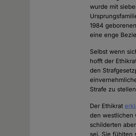
wurde mit siebe
Ursprungsfamili
1984 geborenen 
eine enge Bezi
Selbst wenn sich
hofft der Ethik
den Strafgesetz
einvernehmliche
Strafe zu stellen
Der Ethikrat
erkl
den westlichen 
schilderten aber
sei. Sie fühlten