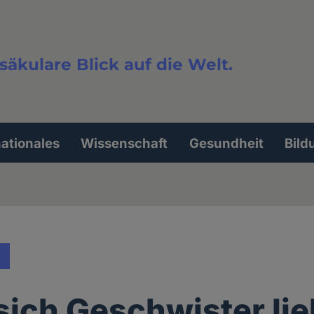
säkulare Blick auf die Welt.
extsuche
nationales
Wissenschaft
Gesundheit
Bild
ich Geschwister li