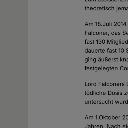
theoretisch je
Am 18.Juli 2014
Falconer, das S
fast 130 Mitgli
dauerte fast 10
ging äußerst kna
festgelegten Co
Lord Falconers
tödliche Dosis 
untersucht wurd
Am 1.Oktober 20
Jahren. Nach ei