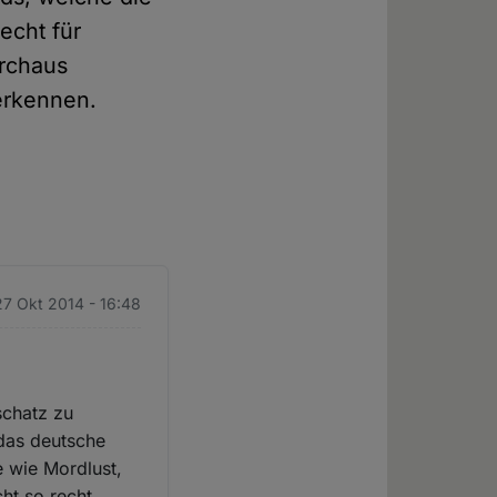
echt für
urchaus
erkennen.
7 Okt 2014 - 16:48
schatz zu
 das deutsche
e wie Mordlust,
ht so recht