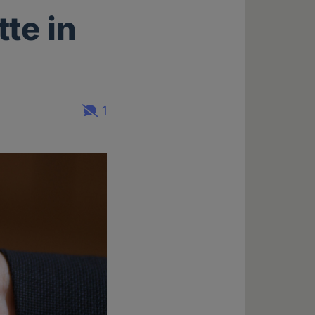
te in
1