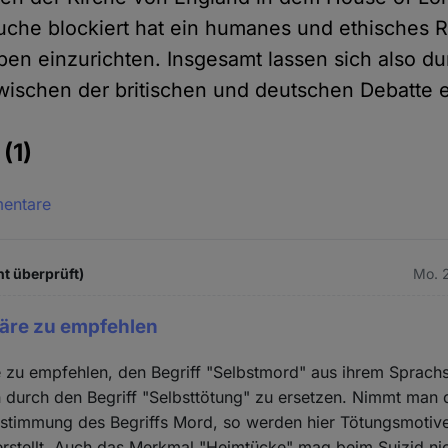
uche blockiert hat ein humanes und ethisches R
rben einzurichten. Insgesamt lassen sich also d
wischen der britischen und deutschen Debatte 
e
(1)
mentare
ht überprüft)
Mo. 2
wäre zu empfehlen
e zu empfehlen, den Begriff "Selbstmord" aus ihrem Sprach
n durch den Begriff "Selbsttötung" zu ersetzen. Nimmt man
estimmung des Begriffs Mord, so werden hier Tötungsmotiv
erstellt. Auch das Merkmal "Heimtücke" mag beim Suizid nic