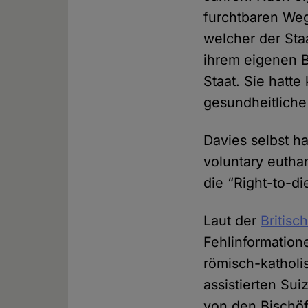
furchtbaren Weg
welcher der Staa
ihrem eigenen B
Staat. Sie hatte
gesundheitliche
Davies selbst ha
voluntary euthan
die “Right-to-
Laut der
Britis
Fehlinformation
römisch-katholis
assistierten Sui
von den Bischöf