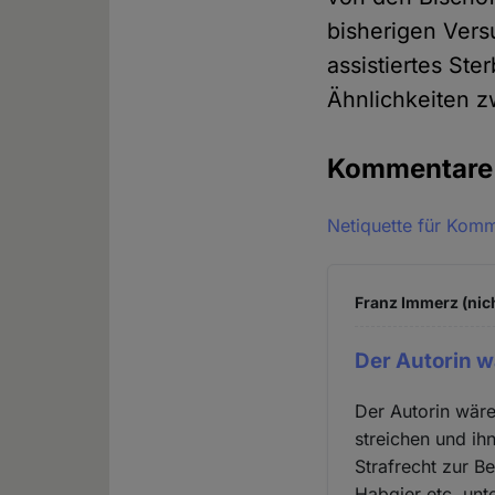
bisherigen Vers
assistiertes Ste
Ähnlichkeiten z
Kommentar
Netiquette für Kom
Franz Immerz (nic
Der Autorin 
Der Autorin wär
streichen und ih
Strafrecht zur B
Habgier etc. unt