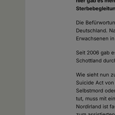
hier gab es me
Sterbebegleitun
Die Befürwortun
Deutschland. Na
Erwachsenen in
Seit 2006 gab e
Schottland durch
Wie sieht nun z
Suicide Act von
Selbstmord oder
tut, muss mit ei
Nordirland ist f
zum assistierte