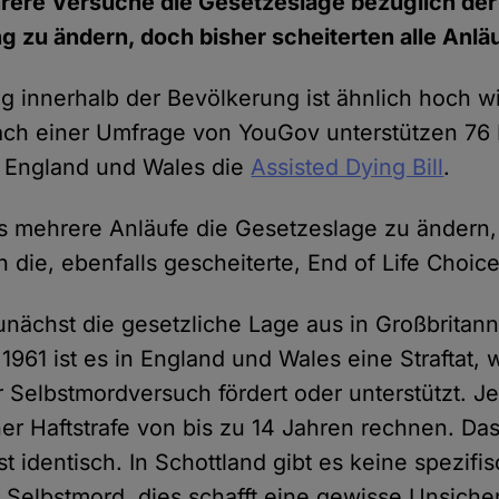
hrere Versuche die Gesetzeslage bezüglich der
g zu ändern, doch bisher scheiterten alle Anlä
g innerhalb der Bevölkerung ist ähnlich hoch wi
ch einer Umfrage von YouGov unterstützen 76 P
 England und Wales die
Assisted Dying Bill
.
s mehrere Anläufe die Gesetzeslage zu ändern, 
 die, ebenfalls gescheiterte, End of Life Choices
unächst die gesetzliche Lage aus in Großbritan
 1961 ist es in England und Wales eine Straftat
 Selbstmordversuch fördert oder unterstützt. Je
ner Haftstrafe von bis zu 14 Jahren rechnen. Da
ast identisch. In Schottland gibt es keine spezif
n Selbstmord, dies schafft eine gewisse Unsiche