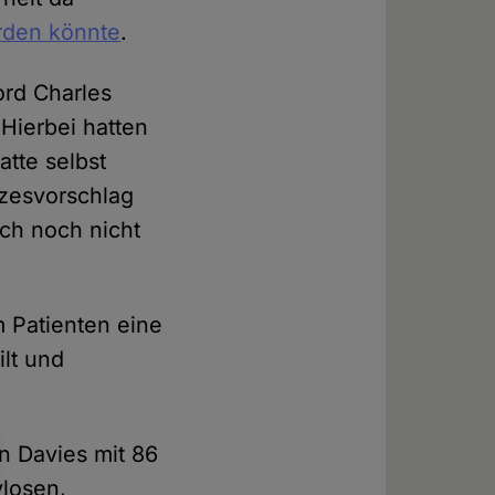
erden könnte
.
rd Charles
Hierbei hatten
atte selbst
tzesvorschlag
ich noch nicht
 Patienten eine
ilt und
an Davies mit 86
vlosen,