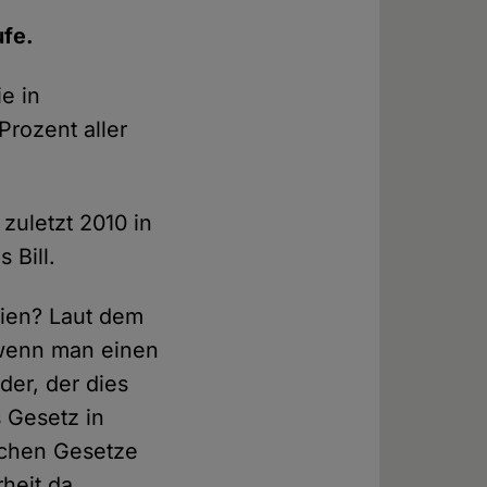
ufe.
e in
rozent aller
zuletzt 2010 in
 Bill.
nien? Laut dem
, wenn man einen
der, der dies
s Gesetz in
ischen Gesetze
rheit da