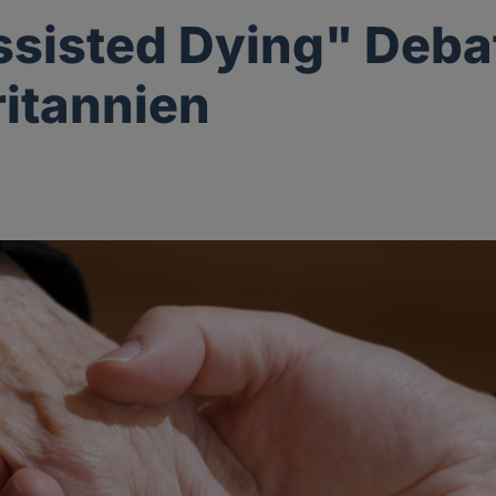
ssisted Dying" Debat
itannien