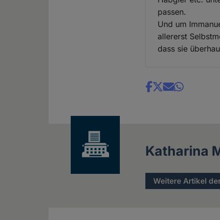
passen.
Und um Immanuel 
allererst Selbs
dass sie überhaup
Share
news
Katharina M
Weitere Artikel de