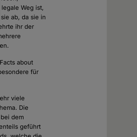
legale Weg ist,
sie ab, da sie in
hrte ihr der
 mehrere
en.
 Facts about
sbesondere für
ehr viele
Thema. Die
n bei dem
enteils geführt
ds, welche die