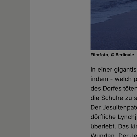
Filmfoto, © Berlinale
In einer gigant
indem - welch 
des Dorfes töte
die Schuhe zu sc
Der Jesuitenpate
dörfliche Lynch
überlebt. Das k
Wunden. Der Jes