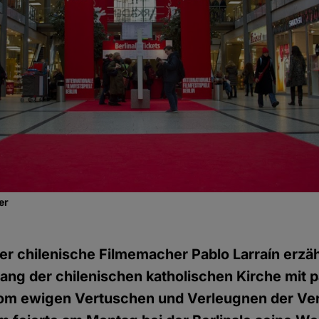
er
er chilenische Filmemacher Pablo Larraín erzähl
ng der chilenischen katholischen Kirche mit p
vom ewigen Vertuschen und Verleugnen der Ve