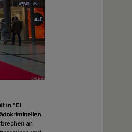
t in "El
ädokriminellen
rbrechen an