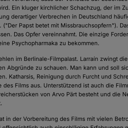
rd. Ein kluger kirchlicher Schachzug, der im
ung derartiger Verbrechen in Deutschland häufi
 ("Der Papst betet mit Missbrauchsopfern"). Da
sen. Das Opfer vereinnahmt. Die einzige Forde
, seine Psychopharmaka zu bekommen.
hlen im Berlinale-Filmpalast. Larraín zwingt die
en Abgründe zu schauen. Man kann und soll si
n. Katharsis, Reinigung durch Furcht und Schr
e des Films aus. Unterstützend ist auch die Film
treicherstücken von Arvo Pärt besteht und die N
.
t in der Vorbereitung des Films mit vielen Betr
offensichtlich auch einschlägige Erfahrungen m