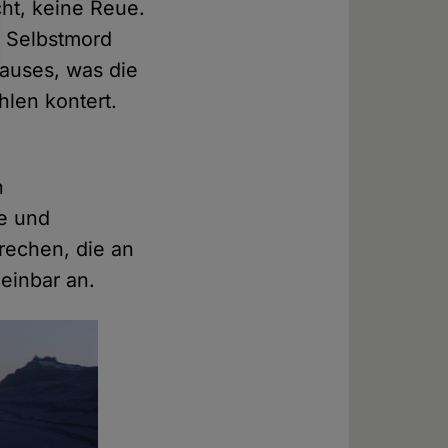
cht, keine Reue.
n Selbstmord
Hauses, was die
len kontert.
n
ge und
rechen, die an
einbar an.