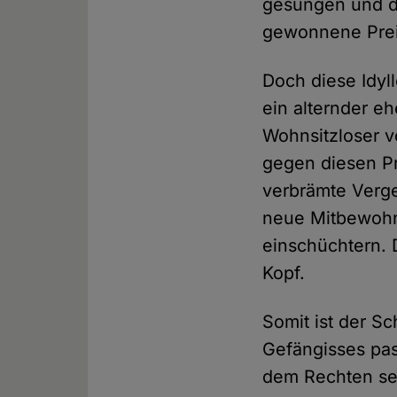
gesungen und de
gewonnene Preis
Doch diese Idyl
ein alternder e
Wohnsitzloser v
gegen diesen Pri
verbrämte Verg
neue Mitbewohne
einschüchtern. 
Kopf.
Somit ist der S
Gefängisses pas
dem Rechten se