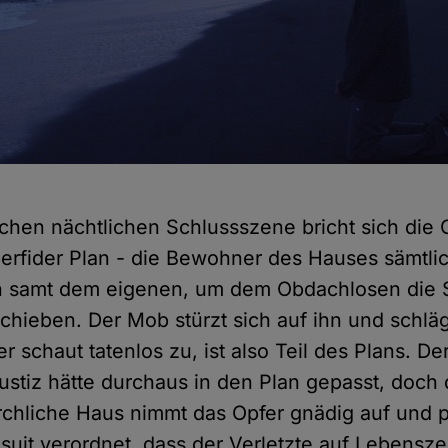
ischen nächtlichen Schlussszene bricht sich die
perfider Plan - die Bewohner des Hauses sämtl
n samt dem eigenen, um dem Obdachlosen die S
hieben. Der Mob stürzt sich auf ihn und schlägt 
r schaut tatenlos zu, ist also Teil des Plans. D
justiz hätte durchaus in den Plan gepasst, doch
irchliche Haus nimmt das Opfer gnädig auf und p
uit verordnet, dass der Verletzte auf Lebensze