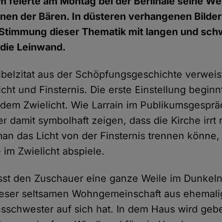
lm feierte am Montag bei der Berlinale seine W
inen der Bären. In düsteren verhangenen Bildern
 Stimmung dieser Thematik mit langen und sc
die Leinwand.
ibelzitat aus der Schöpfungsgeschichte verweist
cht und Finsternis. Die erste Einstellung beginn
em Zwielicht. Wie Larraín im Publikumsgesprä
er damit symbolhaft zeigen, dass die Kirche irrt
an das Licht von der Finsternis trennen könne,
 im Zwielicht abspiele.
ässt den Zuschauer eine ganze Weile im Dunkel
dieser seltsamen Wohngemeinschaft aus ehemali
sschwester auf sich hat. In dem Haus wird geb