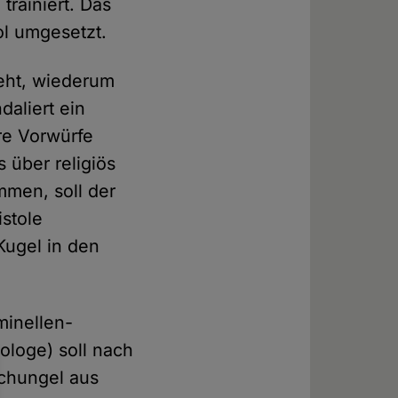
rainiert. Das
ol umgesetzt.
ieht, wiederum
daliert ein
re Vorwürfe
s über religiös
men, soll der
stole
Kugel in den
minellen-
ologe) soll nach
chungel aus