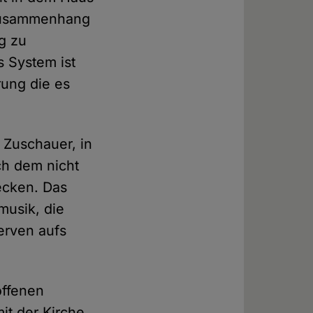
 Zusammenhang
g zu
s System ist
rung die es
 Zuschauer, in
ch dem nicht
ecken. Das
musik, die
erven aufs
offenen
it der Kirche