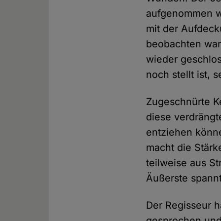
aufgenommen wi
mit der Aufdeck
beobachten war.
wieder geschlos
noch stellt ist
Zugeschnürte Ke
diese verdrängt
entziehen könne
macht die Stärk
teilweise aus S
Äußerste spannt
Der Regisseur ha
gesprochen und 