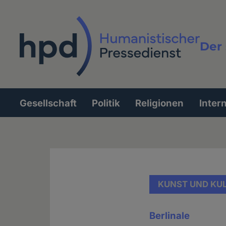
Direkt
zum
Inhalt
Der 
Vollt
Gesellschaft
Politik
Religionen
Inter
Hauptnavigation
KUNST UND KU
Berlinale