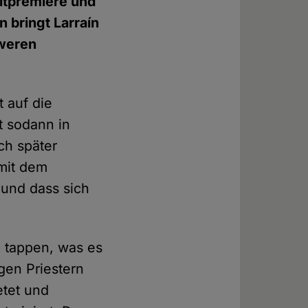
eltpremiere und
 bringt Larraín
hweren
 auf die
t sodann in
ch später
 mit dem
 und dass sich
n tappen, was es
gen Priestern
etet und