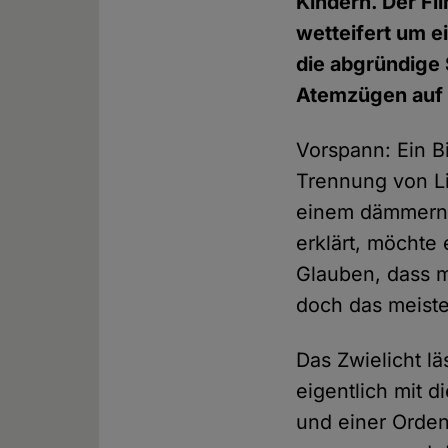
Kindern. Der Fi
wetteifert um e
die abgründige
Atemzügen auf 
Vorspann: Ein B
Trennung von Li
einem dämmernd
erklärt, möchte 
Glauben, dass m
doch das meiste
Das Zwielicht l
eigentlich mit 
und einer Orden