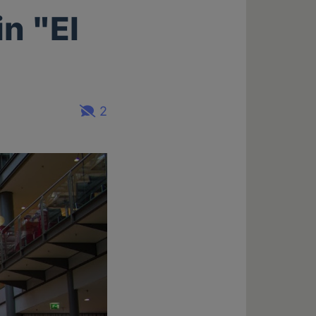
n "El
2