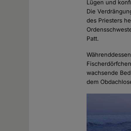
Lügen und konfro
Die Verdrängung
des Priesters h
Ordensschwester
Patt.
Währenddessen s
Fischerdörfchen
wachsende Bedro
dem Obdachlose