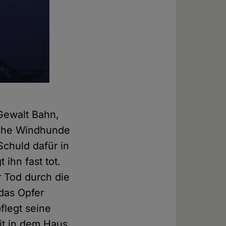
 Gewalt Bahn,
iche Windhunde
chuld dafür in
ihn fast tot.
er Tod durch die
 das Opfer
flegt seine
it in dem Haus