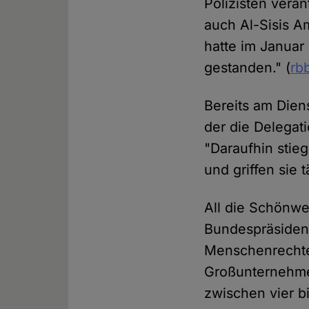
Polizisten vera
auch Al-Sisis A
hatte im Januar
gestanden." (
rb
Bereits am Die
der die Delegati
"Daraufhin stie
und griffen sie t
All die Schönwe
Bundespräsiden
Menschenrechte
Großunterneh
zwischen vier b