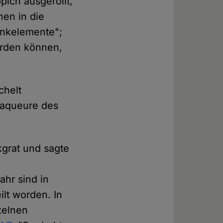
pich ausgerollt,
hen in die
inkelemente";
erden können,
chelt
laqueure des
grat und sagte
ahr sind in
lt worden. In
zelnen