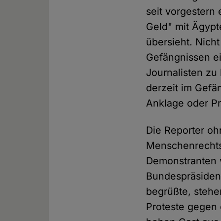
seit vorgestern 
Geld" mit Ägypte
übersieht. Nicht
Gefängnissen ein
Journalisten zu
derzeit im Gefä
Anklage oder Pr
Die Reporter o
Menschenrechtsv
Demonstranten 
Bundespräsident
begrüßte, stehe
Proteste gegen 