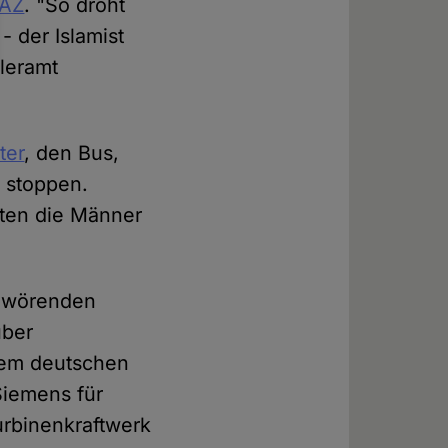
TAZ
. "So droht
 der Islamist
leramt
ter
, den Bus,
u stoppen.
gten die Männer
chwörenden
über
nem deutschen
Siemens für
urbinenkraftwerk