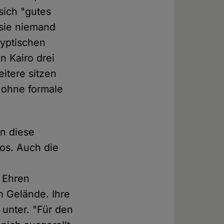
sich "gutes
s sie niemand
gyptischen
in Kairo drei
itere sitzen
n ohne formale
n diese
os. Auch die
n Ehren
n Gelände. Ihre
 unter. "Für den