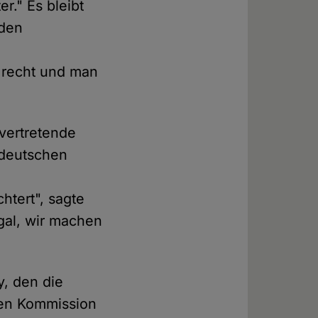
r." Es bleibt
nden
el recht und man
vertretende
 deutschen
htert", sagte
egal, wir machen
, den die
chen Kommission