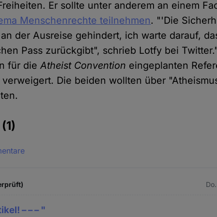
Freiheiten. Er sollte unter anderem an einem F
ema Menschenrechte teilnehmen
. "'Die Sicher
 an der Ausreise gehindert, ich warte darauf, d
en Pass zurückgibt", schrieb Lotfy bei Twitter.
n für die
Atheist Convention
eingeplanten Refer
 verweigert. Die beiden wollten über "Atheismus
ten.
e
(1)
mentare
rprüft)
Do.
kel! – – – "