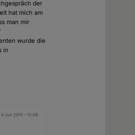
achgespräch der
heit hat mich am
ass man mir
"
enten wurde die
 in
 4 Jun 2015 - 12:08