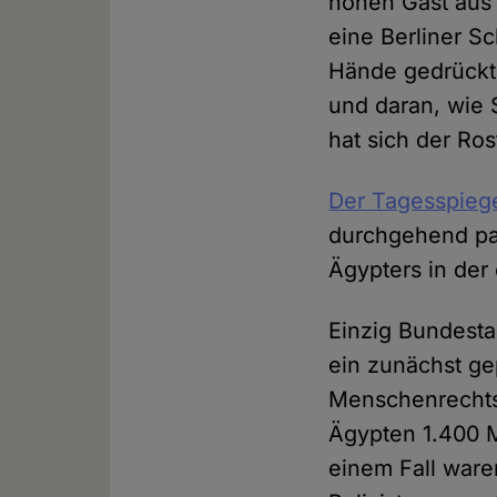
hohen Gast aus 
eine Berliner S
Hände gedrückt
und daran, wie 
hat sich der Ros
Der Tagesspieg
durchgehend pas
Ägypters in der
Einzig Bundesta
ein zunächst gep
Menschenrechtsv
Ägypten 1.400 M
einem Fall ware