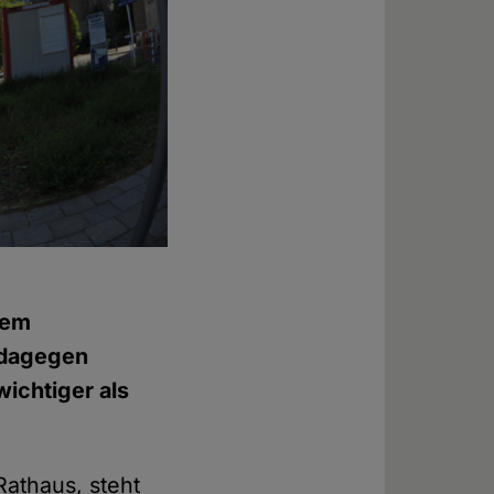
nem
s dagegen
ichtiger als
athaus, steht