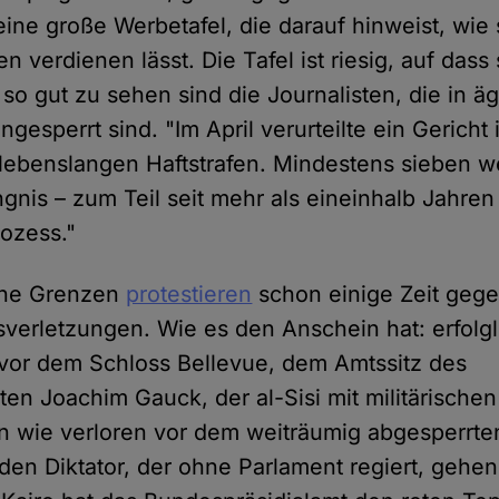
eine große Werbetafel, die darauf hinweist, wie 
n verdienen lässt. Die Tafel ist riesig, auf das
 so gut zu sehen sind die Journalisten, die in ä
gesperrt sind. "Im April verurteilte ein Gericht 
 lebenslangen Haftstrafen. Mindestens sieben we
ngnis – zum Teil seit mehr als eineinhalb Jahre
ozess."
hne Grenzen
protestieren
schon einige Zeit gege
erletzungen. Wie es den Anschein hat: erfolgl
vor dem Schloss Bellevue, dem Amtssitz des
en Joachim Gauck, der al-Sisi mit militärische
n wie verloren vor dem weiträumig abgesperrte
den Diktator, der ohne Parlament regiert, gehen