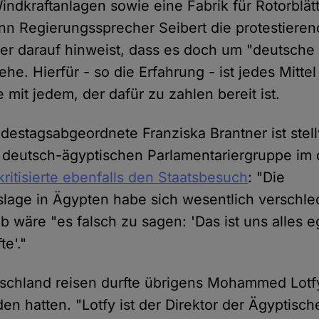
ndkraftanlagen sowie eine Fabrik für Rotorblätte
n Regierungssprecher Seibert die protestiere
r darauf hinweist, dass es doch um "deutsche
ehe. Hierfür - so die Erfahrung - ist jedes Mitt
mit jedem, der dafür zu zahlen bereit ist.
estagsabgeordnete Franziska Brantner ist stell
 deutsch-ägyptischen Parlamentariergruppe im
kritisierte ebenfalls den Staatsbesuch
: "Die
age in Ägypten habe sich wesentlich verschlec
b wäre "es falsch zu sagen: 'Das ist uns alles 
e'."
schland reisen durfte übrigens Mohammed Lotfy
en hatten. "Lotfy ist der Direktor der Ägyptis