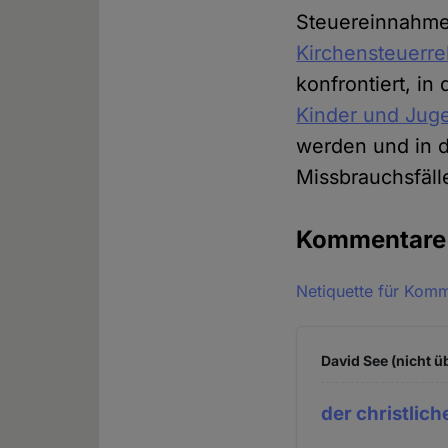
Steuereinnahmen
Kirchensteuerr
konfrontiert, i
Kinder und Juge
werden und in 
Missbrauchsfälle
Kommentar
Netiquette für Kom
David See (nicht ü
der christlic