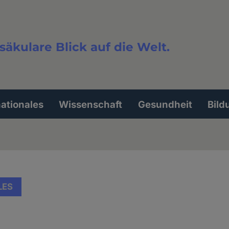
säkulare Blick auf die Welt.
extsuche
nationales
Wissenschaft
Gesundheit
Bild
LES