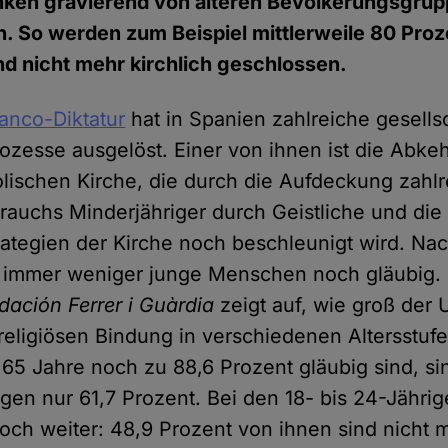
enken gravierend von älteren Bevölkerungsgru
. So werden zum Beispiel mittlerweile 80 Proz
und nicht mehr kirchlich geschlossen.
anco-Diktatur
hat in Spanien zahlreiche gesells
zesse ausgelöst. Einer von ihnen ist die Abkeh
lischen Kirche, die durch die Aufdeckung zahlr
rauchs Minderjähriger durch Geistliche und die
ategien der Kirche noch beschleunigt wird. Na
 immer weniger junge Menschen noch gläubig. 
dación Ferrer i Guàrdia
zeigt auf, wie groß der 
 religiösen Bindung in verschiedenen Altersstuf
5 Jahre noch zu 88,6 Prozent gläubig sind, si
gen nur 61,7 Prozent. Bei den 18- bis 24-Jährig
och weiter: 48,9 Prozent von ihnen sind nicht 