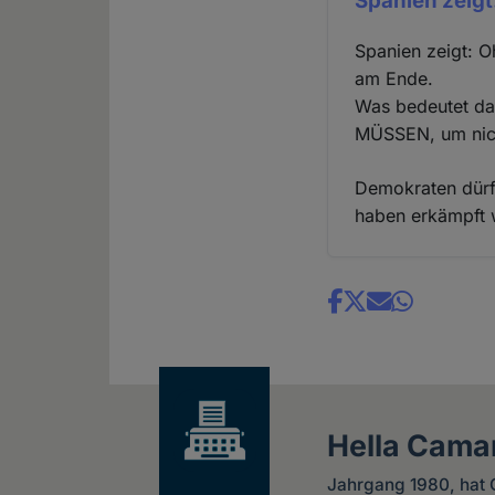
Spanien zeigt
Spanien zeigt: Oh
am Ende.
Was bedeutet das
MÜSSEN, um nich
Demokraten dürf
haben erkämpft w
Share
news
Hella Cama
Jahrgang 1980, hat G