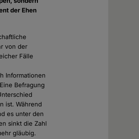
ppen, sondern
ent der Ehen
chaftliche
r von der
eicher Fälle
ch Informationen
Eine Befragung
Unterschied
en ist. Während
nd es unter den
en sinkt die Zahl
mehr gläubig.