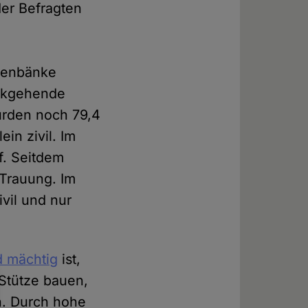
der Befragten
chenbänke
ückgehende
urden noch 79,4
in zivil. Im
f. Seitdem
 Trauung. Im
ivil und nur
d mächtig
ist,
 Stütze bauen,
n. Durch hohe