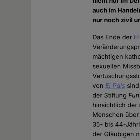
nicht nur im D
auch im Handeln
nur noch zivil 
Das Ende der
Fr
Veränderungspro
mächtigen katho
sexuellen Missb
Vertuschungsstr
von
El País
sind
der Stiftung
Fun
hinsichtlich der
Menschen über 6
35- bis 44-Jähri
der Gläubigen n