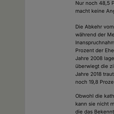
Nur noch 48,5 P
macht keine An
Die Abkehr vom 
während der Me
Inanspruchnahm
Prozent der Ehen
Jahre 2008 lage
überwiegt die z
Jahre 2018 traut
noch 19,8 Prozen
Obwohl die kath
kann sie nicht m
die das Bekenn