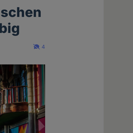
nschen
big
4