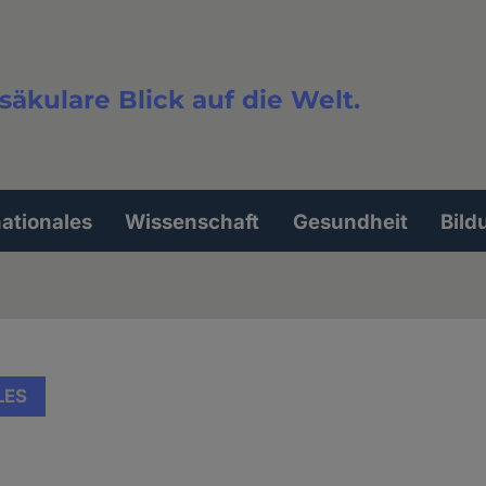
säkulare Blick auf die Welt.
extsuche
nationales
Wissenschaft
Gesundheit
Bild
LES