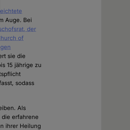
beichtete
m Auge. Bei
schofsrat, der
Church of
tigen
ert sie die
is 15 jährige zu
spflicht
asst, sodass
eiben. Als
 die erfahrene
n ihrer Heilung