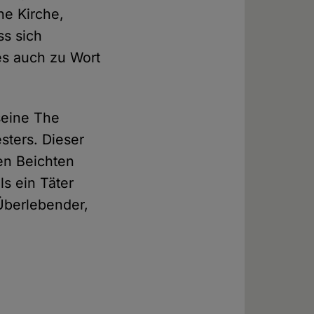
he Kirche,
ss sich
es auch zu Wort
seine The
sters. Dieser
den Beichten
s ein Täter
 Überlebender,