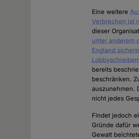
Eine weitere
Au
Verbrechen ist 
dieser Organisa
unter anderem d
England sicherst
Lobbyschreiben 
bereits beschri
beschränken. Zud
auszunehmen. Di
nicht jedes Gesp
Findet jedoch ei
Gründe dafür we
Gewalt beichtet