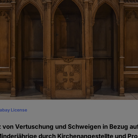
xabay License
 von Vertuschung und Schweigen in Bezug auf 
nderjährige durch Kirchenangestellte und Prom