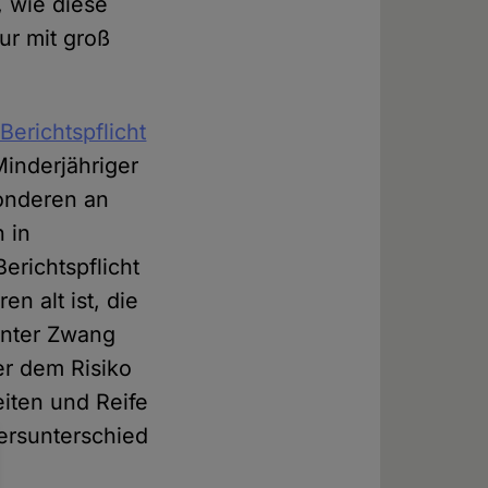
 wie diese
ur mit groß
Berichtspflicht
Minderjähriger
sonderen an
 in
erichtspflicht
n alt ist, die
unter Zwang
er dem Risiko
eiten und Reife
ersunterschied