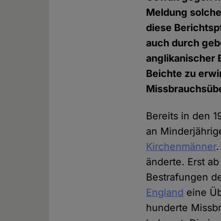
Meldung solcher
diese Berichtsp
auch durch geb
anglikanischer 
Beichte zu erwi
Missbrauchsüb
Bereits in den 
an Minderjährig
Kirchenmänner
.
änderte. Erst a
Bestrafungen de
England
eine Üb
hunderte Missb