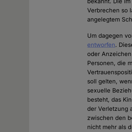
bekannt. Die i
Verbrechen so l
angelegtem Sch
Um dagegen vor
entworfen
. Dies
oder Anzeichen 
Personen, die m
Vertrauensposit
soll gelten, wen
sexuelle Bezieh
besteht, das Ki
der Verletzung 
zwischen den be
nicht mehr als d