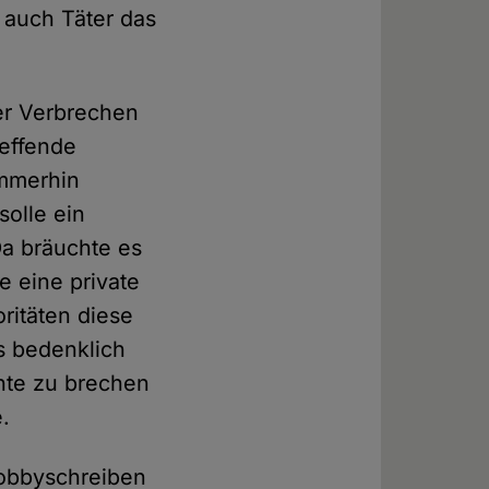
 auch Täter das
er Verbrechen
reffende
Immerhin
olle ein
Da bräuchte es
e eine private
oritäten diese
s bedenklich
hte zu brechen
e.
Lobbyschreiben