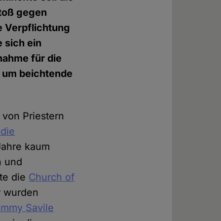
stoß gegen
e Verpflichtung
 sich ein
nahme für die
e um beichtende
 von Priestern
die
 Jahre kaum
n und
hte die
Church of
r wurden
immy Savile