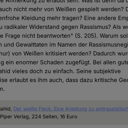
ie Anmerkung zu erlaubt sein: Was ist denn da
auch nicht mehr von Weißen gespielt werden? 
enfrohe Kleidung mehr tragen? Eine andere Emp
zu radikaler Widerstand gegen Rassismus? Als 
e Frage nicht beantworten" (S. 205). Warum sol
n und Gewalttaten im Namen der Rassismusnegi
nur) von Weißen kritisiert werden? Dadurch wu
g ein enormer Schaden zugefügt. Bei allen gut
ahid vieles doch zu einfach. Seine subjektive
se erlaubt es ihm auch, dass dazu kritische Ge
n.
ahid,
Der weiße Fleck. Eine Anleitung zu antirassisti
iper Verlag, 224 Seiten, 16 Euro