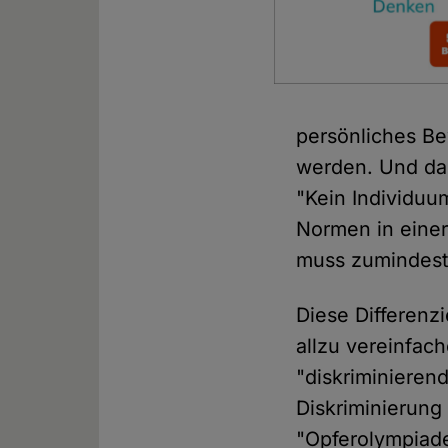
persönliches Bew
werden. Und daz
"Kein Individuu
Normen in einer
muss zumindest 
Diese Differenz
allzu vereinfac
"diskriminieren
Diskriminierung
"Opferolympiade"