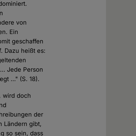
dominiert.
on
ndere von
n. Ein
somit geschaffen
. Dazu heißt es:
geltenden
. … Jede Person
gt …" (S. 18).
, wird doch
und
chreibungen der
n Ländern gibt,
ng so sein, dass