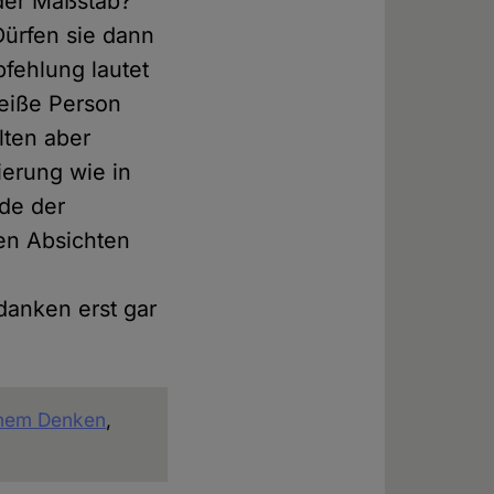
 der Maßstab?
Dürfen sie dann
fehlung lautet
weiße Person
lten aber
erung wie in
rde der
en Absichten
danken erst gar
schem Denken
,