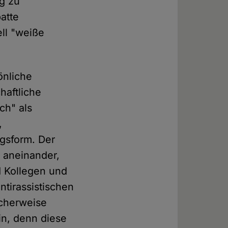
ng zu
atte
ell "weiße
önliche
haftliche
ch" als
,
ngsform. Der
n aneinander,
 Kollegen und
ntirassistischen
icherweise
in, denn diese