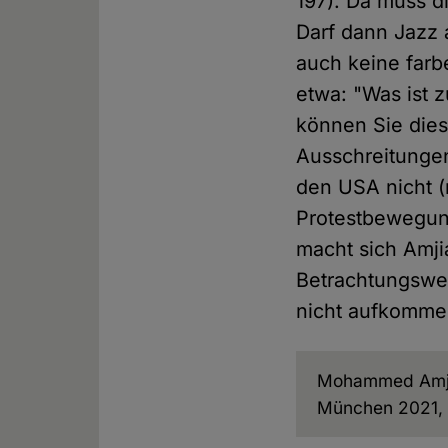
197). Da muss d
Darf dann Jazz 
auch keine farb
etwa: "Was ist 
können Sie dies
Ausschreitunge
den USA nicht (
Protestbewegun
macht sich Amji
Betrachtungswei
nicht aufkomme
Mohammed Amj
München 2021, P