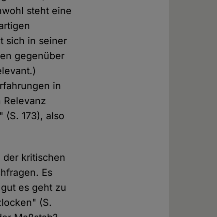
hwohl steht eine
artigen
 sich in seiner
onen gegenüber
levant.)
rfahrungen in
n Relevanz
 (S. 173), also
der kritischen
chfragen. Es
 gut es geht zu
zlocken" (S.