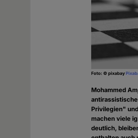
Foto: © pixabay
Pixab
Mohammed Amjah
antirassistisc
Privilegien" un
machen viele ig
deutlich, bleib
enthalten auch 