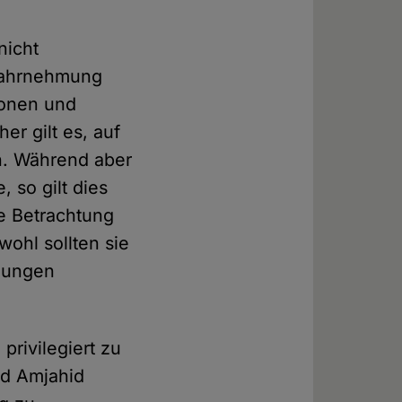
nicht
swahrnehmung
ionen und
r gilt es, auf
n. Während aber
 so gilt dies
te Betrachtung
ohl sollten sie
chungen
privilegiert zu
ed Amjahid