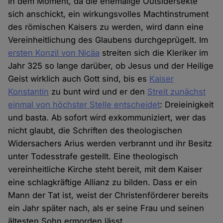
In dem Moment, da die ehemalige Outsidersekte
sich anschickt, ein wirkungsvolles Machtinstrument
des römischen Kaisers zu werden, wird dann eine
Vereinheitlichung des Glaubens durchgeprügelt. Im
ersten Konzil von Nicäa
streiten sich die Kleriker im
Jahr 325 so lange darüber, ob Jesus und der Heilige
Geist wirklich auch Gott sind, bis es
Kaiser
Konstantin
zu bunt wird und er den
Streit zunächst
einmal von höchster Stelle entscheidet
: Dreieinigkeit
und basta. Ab sofort wird exkommuniziert, wer das
nicht glaubt, die Schriften des theologischen
Widersachers Arius werden verbrannt und ihr Besitz
unter Todesstrafe gestellt. Eine theologisch
vereinheitliche Kirche steht bereit, mit dem Kaiser
eine schlagkräftige Allianz zu bilden. Dass er ein
Mann der Tat ist, weist der Christenförderer bereits
ein Jahr später nach, als er seine Frau und seinen
ältesten Sohn ermorden lässt.