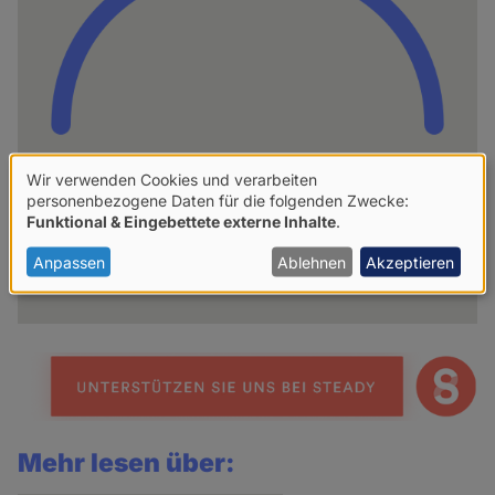
Wir verwenden Cookies und verarbeiten
Verwendung
hpd
personenbezogene Daten für die folgenden Zwecke:
Funktional & Eingebettete externe Inhalte
.
von
personenbezogenen
Anpassen
Ablehnen
Akzeptieren
Weitere Artikel des Autoren
Daten
und
Cookies
Mehr lesen über: