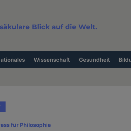
säkulare Blick auf die Welt.
extsuche
nationales
Wissenschaft
Gesundheit
Bild
T
ess für Philosophie