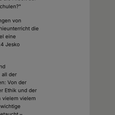
Schulen?"
ungen von
ieunterricht die
el eine
24 Jesko
und
all der
en: Von der
er Ethik und der
n vielem vielem
 wichtige
etaucht –