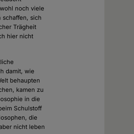
 wohl noch viele
 schaffen, sich
cher Trägheit
h hier nicht
liche
ch damit, wie
 Welt behaupten
achen, kamen zu
losophie in die
beim Schulstoff
ilosophen, die
aber nicht leben