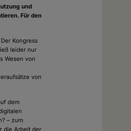
Nutzung und
ntieren. Für den
. Der Kongress
ieß leider nur
das Wesen von
leraufsätze von
auf dem
igitalen
n? – zum
 die Arbeit der