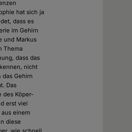
genzen
phie hat sich ja
det, dass es
erie im Gehirn
se und Markus
em Thema
nung, dass das
kennen, nicht
h das Gehirn
t. Das
e des Köper-
 erst viel
r aus einem
nn diese
er, wie schnell