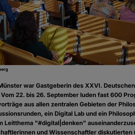
berg
t Münster war Gastgeberin des XXVI. Deutsche
. Vom 22. bis 26. September luden fast 600 P
vorträge aus allen zentralen Gebieten der Phil
ussionsrunden, ein Digital Lab und ein Philoso
em Leitthema "#digital|denken" auseinanderzus
aftlerinnen und Wissenschaftler diskutierten