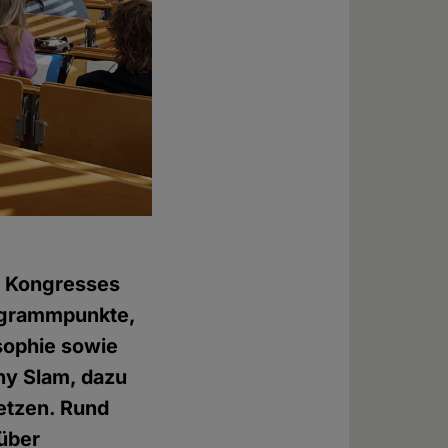
n Kongresses
rogrammpunkte,
osophie sowie
phy Slam, dazu
etzen. Rund
 über