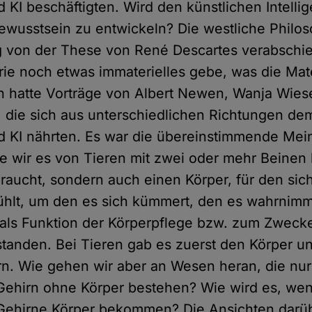
 KI beschäftigten. Wird den künstlichen Intelli
Bewusstsein zu entwickeln? Die westliche Philoso
ig von der These von René Descartes verabschie
ie noch etwas immaterielles gebe, was die Mat
ch hatte Vorträge von Albert Newen, Wanja Wie
, die sich aus unterschiedlichen Richtungen d
 KI nährten. Es war die übereinstimmende Mei
e wir es von Tieren mit zwei oder mehr Beinen 
braucht, sondern auch einen Körper, für den sic
fühlt, um den es sich kümmert, den es wahrnimm
 als Funktion der Körperpflege bzw. zum Zweck
tanden. Bei Tieren gab es zuerst den Körper und
rn. Wie gehen wir aber an Wesen heran, die nu
Gehirn ohne Körper bestehen? Wie wird es, we
Gehirne Körper bekommen? Die Ansichten darüb