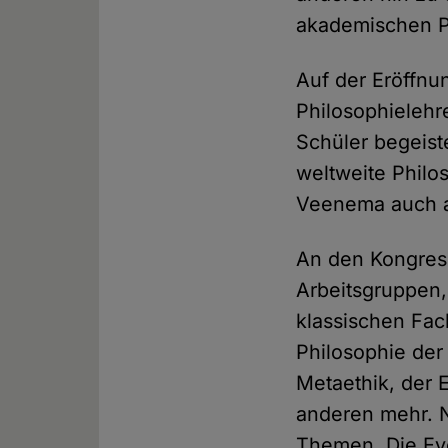
akademischen P
Auf der Eröffnu
Philosophielehr
Schüler begeiste
weltweite Philo
Veenema auch a
An den Kongress
Arbeitsgruppen,
klassischen Fac
Philosophie der
Metaethik, der 
anderen mehr. N
Themen. Die Evo