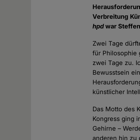
Herausforderun
Verbreitung Küns
hpd
war Steffen
Zwei Tage dürft
für Philosophie
zwei Tage zu. I
Bewusstsein ein
Herausforderung
künstlicher Inte
Das Motto des K
Kongress ging i
Gehirne – Werde
anderen hin zu 