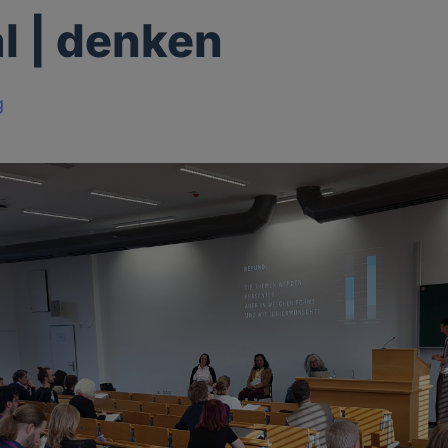
al | denken
g