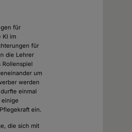
gen für
 KI im
chterungen für
en die Lehrer
 Rollenspiel
egeneinander um
ewerber werden
 durfte einmal
 einige
flegekraft ein.
, die sich mit