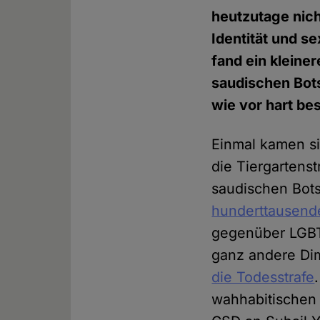
heutzutage nich
Identität und s
fand ein kleine
saudischen Bots
wie vor hart be
Einmal kamen s
die Tiergartens
saudischen Bots
hunderttausen
gegenüber LGBT
ganz andere Di
die Todesstrafe
wahhabitischen 