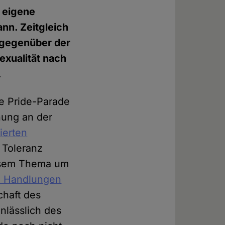
e eigene
ann. Zeitgleich
r gegenüber der
exualität nach
.
e Pride-Parade
nung an der
ierten
 Toleranz
iesem Thema um
e Handlungen
chaft des
nlässlich des