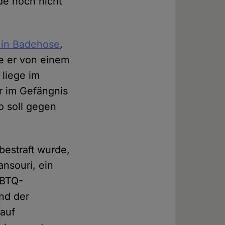
de noch nicht
d in Badehose
,
de er von einem
 liege im
or im Gefängnis
to soll gegen
bestraft wurde,
ansouri, ein
GBTQ-
nd der
 auf