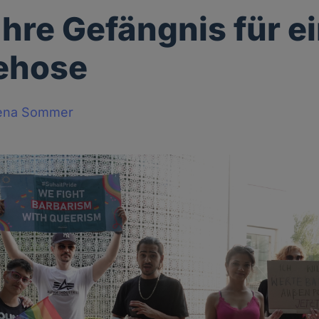
ahre Gefängnis für e
ehose
ena Sommer