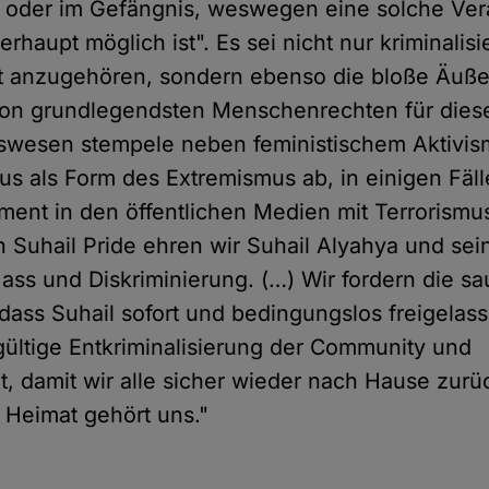
il oder im Gefängnis, weswegen eine solche Ver
haupt möglich ist". Es sei nicht nur kriminalisie
ät anzugehören, sondern ebenso die bloße Äuß
von grundlegendsten Menschenrechten für dies
swesen stempele neben feministischem Aktivis
s als Form des Extremismus ab, in einigen Fäl
ent in den öffentlichen Medien mit Terrorismus
Suhail Pride ehren wir Suhail Alyahya und se
ass und Diskriminierung. (…) Wir fordern die s
 dass Suhail sofort und bedingungslos freigelas
gültige Entkriminalisierung der Community und
t, damit wir alle sicher wieder nach Hause zur
Heimat gehört uns."