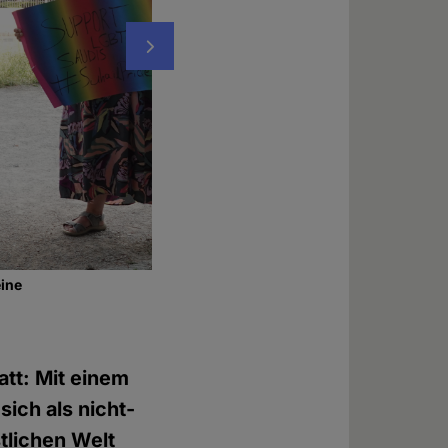
Nächstes
eine
Protest gegenüber der saudischen Botscha
Foto: © Evelin Frerk
att: Mit einem
ich als nicht-
tlichen Welt