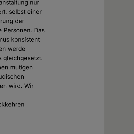
anstaltung nur
rt, selbst einer
erung der
e Personen. Das
mus konsistent
len werde
 gleichgesetzt.
inen mutigen
audischen
sen wird. Wir
ückkehren