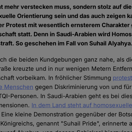
t mehr verstecken muss, sondern stolz auf di
exuelle Orientierung sein und das auch zeigen k
rer Protest mit wesentlich ernsterem Charakte
chaft statt. Denn in Saudi-Arabien wird Homos
straft. So geschehen im Fall von Suhail Alyahya
ich die beiden Kundgebungen ganz nahe, als di
traße kreuzte und in nur wenigen Metern Entfer
chaft vorbeikam. In fröhlicher Stimmung
protest
de Menschen
gegen Diskriminierung von und für
QI-Personen. In Saudi-Arabien geht es bei d
mensionen.
In dem Land steht auf homosexuell
. Eine kleine Demonstration gegenüber der Bots
Königreichs, genannt "Suhail Pride", erinnerte a