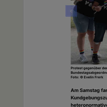
Vorheriges
Protest gegenüber de
Bundestagsabgeordnete
Foto: © Evelin Frerk
Am Samstag fand
Kundgebungszug 
heteronormative