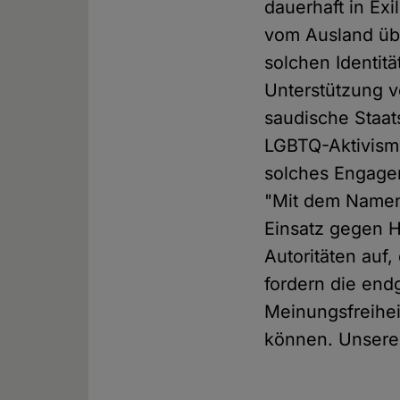
dauerhaft in Ex
vom Ausland über
solchen Identit
Unterstützung 
saudische Staat
LGBTQ-Aktivismu
solches Engagem
"Mit dem Namen 
Einsatz gegen H
Autoritäten auf,
fordern die end
Meinungsfreihei
können. Unsere 