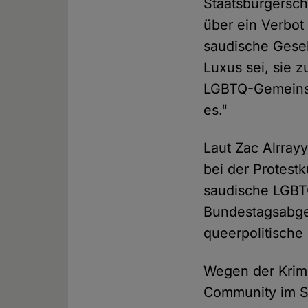
Staatsbürgersch
über ein Verbot
saudische Gesel
Luxus sei, sie 
LGBTQ-Gemeinsc
es."
Laut Zac Alrrayy
bei der Protest
saudische LGBT
Bundestagsabg
queerpolitische 
Wegen der Krimi
Community im Sc