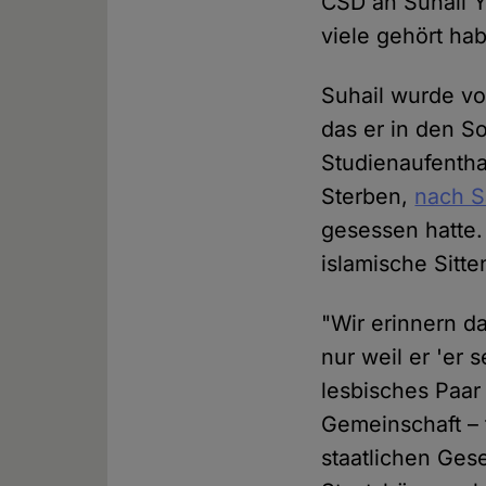
CSD an Suhail Y
viele gehört ha
Suhail wurde v
das er in den S
Studienaufentha
Sterben,
nach S
gesessen hatte. 
islamische Sitt
"Wir erinnern d
nur weil er 'er 
lesbisches Paar
Gemeinschaft – 
staatlichen Ges