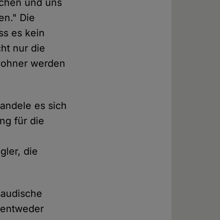
ichen und uns
en." Die
ss es kein
ht nur die
wohner werden
andele es sich
ng für die
gler, die
saudische
n entweder