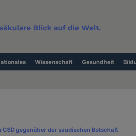
säkulare Blick auf die Welt.
extsuche
nationales
Wissenschaft
Gesundheit
Bild
CSD gegenüber der saudischen Botschaft