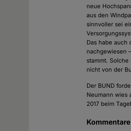
neue Hochspann
aus den Windpa
sinnvoller sei e
Versorgungssyst
Das habe auch d
nachgewiesen –
stammt. Solche 
nicht von der B
Der BUND forder
Neumann wies au
2017 beim Tage
Kommentar