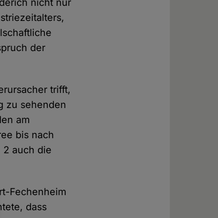
derich nicht nur
triezeitalters,
lschaftliche
spruch der
ursacher trifft,
ung zu sehenden
äden am
ee bis nach
O 2 auch die
urt-Fechenheim
tete, dass