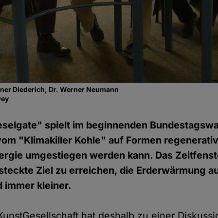
iner Diederich, Dr. Werner Neumann
wey
selgate" spielt im beginnenden Bundestagsw
 vom "Klimakiller Kohle" auf Formen regenerati
ergie umgestiegen werden kann. Das Zeitfenst
esteckte Ziel zu erreichen, die Erderwärmung a
 immer kleiner.
 KunstGesellschaft hat deshalb zu einer Diskuss