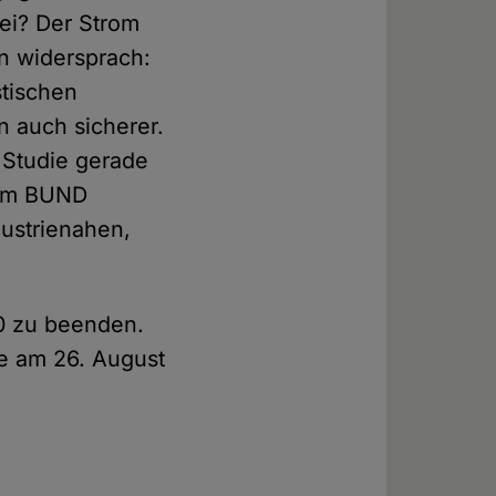
ei? Der Strom
 widersprach:
stischen
n auch sicherer.
 Studie gerade
vom BUND
ustrienahen,
30 zu beenden.
ie am 26. August