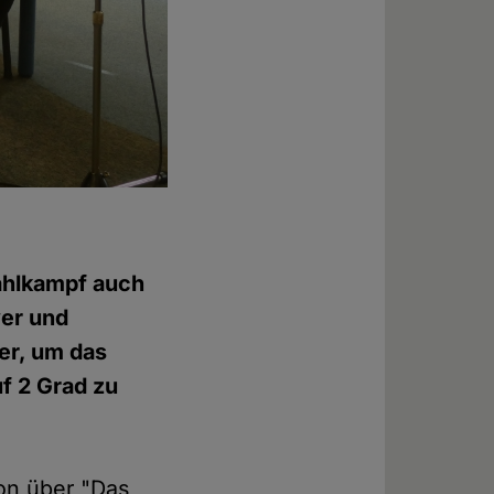
ahlkampf auch
ver und
er, um das
uf 2 Grad zu
ion über "Das