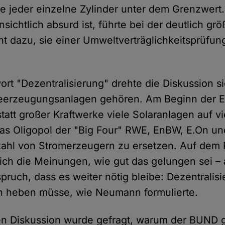
ibe jeder einzelne Zylinder unter dem Grenzwer
ichtlich absurd ist, führte bei der deutlich gr
ht dazu, sie einer Umweltverträglichkeitsprüfun
ort "Dezentralisierung" drehte die Diskussion s
eerzeugungsanlagen gehören. Am Beginn der 
statt großer Kraftwerke viele Solaranlagen auf v
as Oligopol der "Big Four" RWE, EnBW, E.On und
lzahl von Stromerzeugern zu ersetzen. Auf dem
ich die Meinungen, wie gut das gelungen sei – 
ruch, dass es weiter nötig bleibe: Dezentralisi
n heben müsse, wie Neumann formulierte.
gen Diskussion wurde gefragt, warum der BUND 