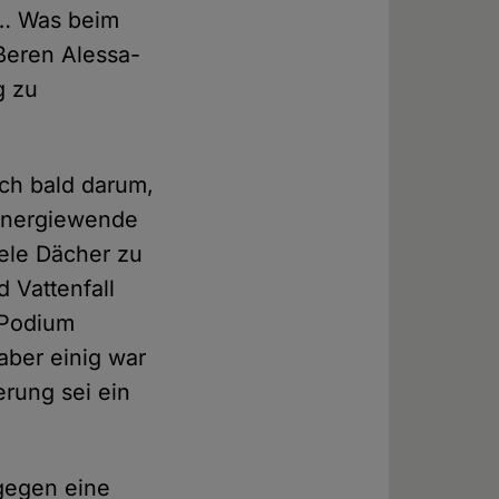
t… Was beim
ößeren Alessa-
g zu
ich bald darum,
Energiewende
iele Dächer zu
 Vattenfall
 Podium
aber einig war
erung sei ein
gegen eine