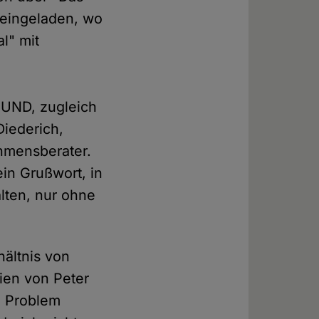
k eingeladen, wo
l" mit
BUND, zugleich
Diederich,
hmensberater.
in Grußwort, in
lten, nur ohne
hältnis von
ien von Peter
n Problem