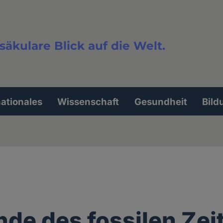
säkulare Blick auf die Welt.
extsuche
nationales
Wissenschaft
Gesundheit
Bild
de des fossilen Zeit