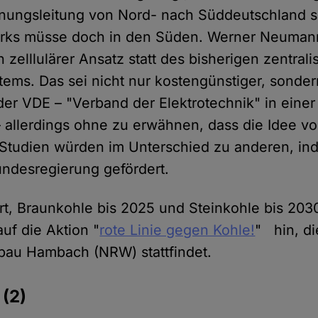
ungsleitung von Nord- nach Süddeutschland s
rks müsse doch in den Süden. Werner Neumann
in zelllulärer Ansatz statt des bisherigen zentrali
ems. Das sei nicht nur kostengünstiger, sonder
er VDE – "Verband der Elektrotechnik" in einer
 allerdings ohne zu erwähnen, dass die Idee 
Studien würden im Unterschied zu anderen, ind
undesregierung gefördert.
t, Braunkohle bis 2025 und Steinkohle bis 20
f die Aktion "
rote Linie gegen Kohle!
" hin, d
bau Hambach (NRW) stattfindet.
e
(2)