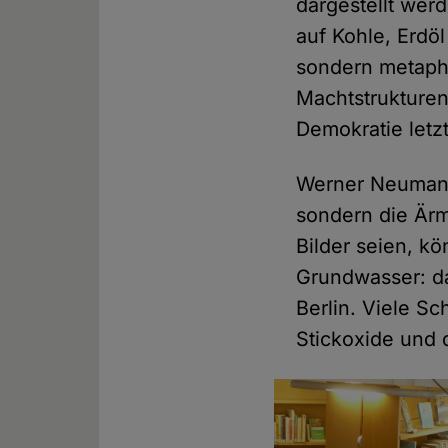
dargestellt wer
auf Kohle, Erdöl
sondern metaphor
Machtstrukturen
Demokratie letzt
Werner Neumann 
sondern die Ärm
Bilder seien, k
Grundwasser: d
Berlin. Viele S
Stickoxide und 