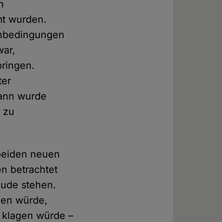
h
mt wurden.
enbedingungen
war,
bringen.
ter
ann wurde
 zu
beiden neuen
en betrachtet
äude stehen.
gen würde,
 klagen würde –