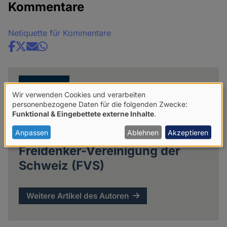
Kommentare
Netiquette für Kommentare
Share
news
Wir verwenden Cookies und verarbeiten
Verwendung
personenbezogene Daten für die folgenden Zwecke:
Funktional & Eingebettete externe Inhalte
.
von
personenbezogenen
Anpassen
Ablehnen
Akzeptieren
Daten
Freidenker-Vereinigung der
und
Schweiz (FVS)
Cookies
Weitere Artikel des Autoren