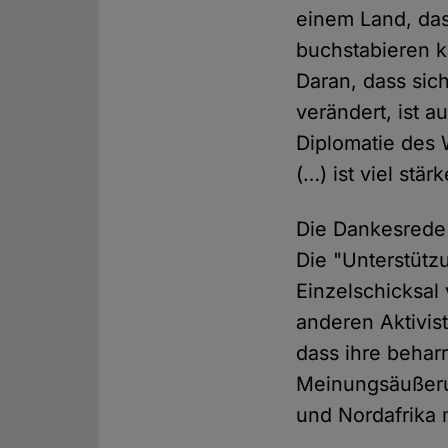
einem Land, das
buchstabieren k
Daran, dass sic
verändert, ist a
Diplomatie des 
(…) ist viel stä
Die Dankesred
Die "Unterstütz
Einzelschicksal
anderen Aktivist
dass ihre behar
Meinungsäußeru
und Nordafrika 