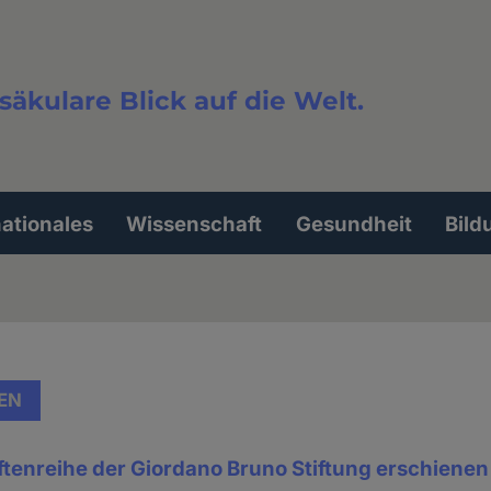
säkulare Blick auf die Welt.
extsuche
nationales
Wissenschaft
Gesundheit
Bild
EN
ftenreihe der Giordano Bruno Stiftung erschienen