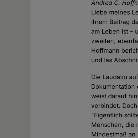
Andrea C. Hoff
Liebe meines Le
Ihrem Beitrag d
am Leben ist – 
zweiten, ebenfa
Hoffmann berich
und las Abschn
Die Laudatio auf
Dokumentation 
weist darauf hin
verbindet. Doch
"Eigentlich sol
Menschen, die n
Mindestmaß an 