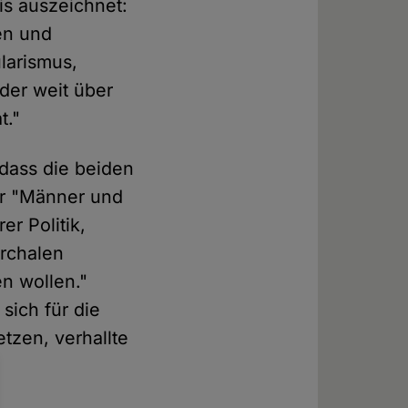
is auszeichnet:
en und
larismus,
der weit über
t."
dass die beiden
ür "Männer und
er Politik,
archalen
n wollen."
sich für die
tzen, verhallte