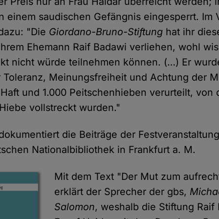
r Preis nur an Frau Haidar überreicht werden; ih
n einem saudischen Gefängnis eingesperrt. Im 
 dazu: "Die
Giordano-Bruno-Stiftung
hat ihr dies
hrem Ehemann Raif Badawi verliehen, wohl wis
kt nicht würde teilnehmen können. (…) Er wurde
r Toleranz, Meinungsfreiheit und Achtung der 
Haft und 1.000 Peitschenhieben verurteilt, vo
 Hiebe vollstreckt wurden."
 dokumentiert die Beiträge der Festveranstaltung
schen Nationalbibliothek in Frankfurt a. M.
Mit dem Text "Der Mut zum aufrec
erklärt der Sprecher der gbs,
Micha
Salomon
, weshalb die Stiftung Rai