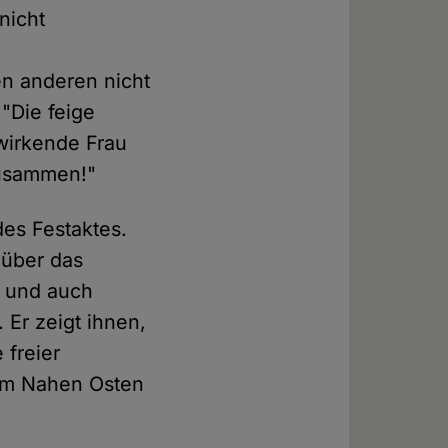
nicht
en anderen nicht
 "Die feige
 wirkende Frau
 zusammen!"
es Festaktes.
 über das
f und auch
. Er zeigt ihnen,
 freier
im Nahen Osten