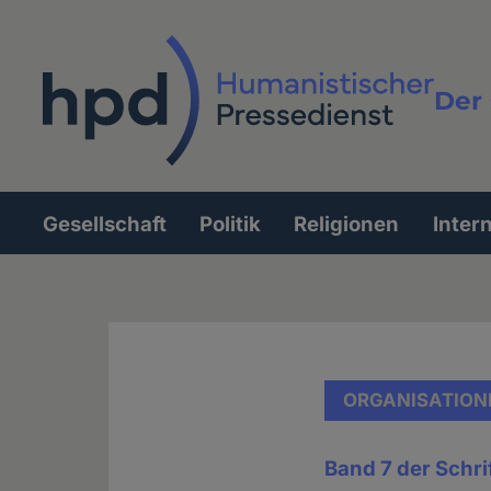
Direkt
zum
Inhalt
Der 
Vollt
Gesellschaft
Politik
Religionen
Inter
Hauptnavigation
ORGANISATION
Band 7 der Schri