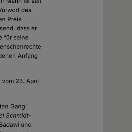
r Mann ist seit
Vorwort des
en Preis
send, dass er
 für seine
Menschenrechte
n denen Anfang
 vom 23. April
hten Gang"
el Schmidt-
f Badawi und