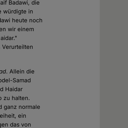
aif Badawi, die
 würdigte in
dawi heute noch
ken wir einem
aidar."
Verurteilten
ad
. Allein die
Abdel-Samad
nd Haidar
o zu halten.
nd ganz normale
iheit, ein
gen das von