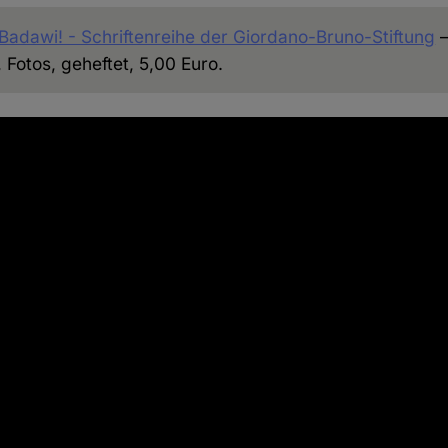
f Badawi! - Schriftenreihe der Giordano-Bruno-Stiftung
–
 Fotos, geheftet, 5,00 Euro.