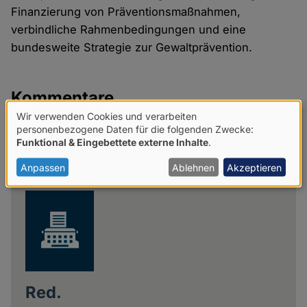
Finanzierung von Präventionsmaßnahmen,
verbindliche Rahmenbedingungen und eine
bundesweite Strategie zur Gewaltprävention.
Kommentare
Wir verwenden Cookies und verarbeiten
Verwendung
personenbezogene Daten für die folgenden Zwecke:
Netiquette für Kommentare
Funktional & Eingebettete externe Inhalte
.
von
Share
personenbezogenen
Anpassen
Ablehnen
Akzeptieren
news
Daten
und
Cookies
Red.