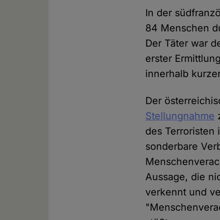
In der südfranz
84 Menschen dur
Der Täter war d
erster Ermittlu
innerhalb kurzer 
Der österreichis
Stellungnahme
z
des Terroristen 
sonderbare Verbi
Menschenveracht
Aussage, die nic
verkennt und ver
"Menschenverach