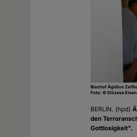
Bischof Ägidius Zsifko
Foto: © Diözese Eisen
BERLIN. (hpd)
Ä
den Terroransc
Gottlosigkeit".