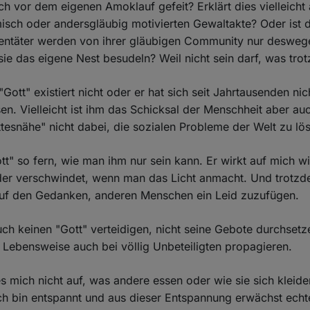
 vor dem eigenen Amoklauf gefeit? Erklärt dies vielleicht a
imisch oder andersgläubig motivierten Gewaltakte? Oder ist 
entäter werden von ihrer gläubigen Community nur deswege
 sie das eigene Nest besudeln? Weil nicht sein darf, was tro
"Gott" existiert nicht oder er hat sich seit Jahrtausenden ni
sen. Vielleicht ist ihm das Schicksal der Menschheit aber au
ottesnähe" nicht dabei, die sozialen Probleme der Welt zu lö
ott" so fern, wie man ihm nur sein kann. Er wirkt auf mich 
 der verschwindet, wenn man das Licht anmacht. Und trotz
auf den Gedanken, anderen Menschen ein Leid zuzufügen.
ch keinen "Gott" verteidigen, nicht seine Gebote durchsetz
Lebensweise auch bei völlig Unbeteiligten propagieren.
 mich nicht auf, was andere essen oder wie sie sich kleiden
Ich bin entspannt und aus dieser Entspannung erwächst echte