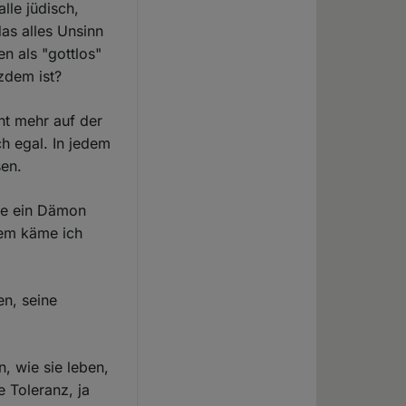
lle jüdisch,
das alles Unsinn
n als "gottlos"
tzdem ist?
cht mehr auf der
ch egal. In jedem
sen.
wie ein Dämon
dem käme ich
en, seine
, wie sie leben,
 Toleranz, ja