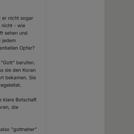
 er nicht sogar
nicht - wie
nft sehen und
i jedem
entiellen Opfer?
 "Gott" berufen.
ss sie den Koran
ärt bekamen. Sie
egeleitet.
e klare Botschaft
oren, die
 also "gottnaher"