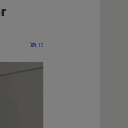
er
12