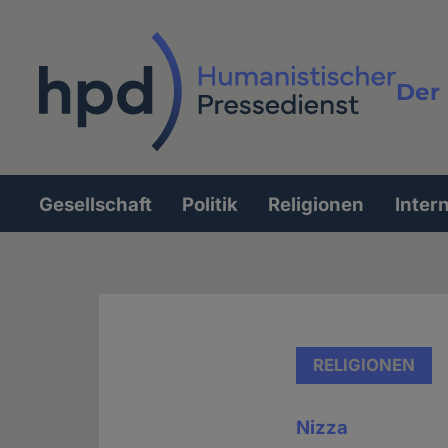
Direkt
zum
Inhalt
Der 
Vollt
Gesellschaft
Politik
Religionen
Inter
Hauptnavigation
RELIGIONEN
Nizza