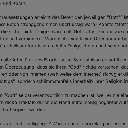
el und Koran.
raussetzungen erreicht das Beten den jeweiligen "Gott"? Ist
ass Beten strenggenommen überflüssig wäre? Könnte "Gott" 
die sicher nicht fähiger waren als Gott selbst - in die Zuku
t gezielt verhindern? Wäre nicht eine kleine Offenbarung be
ter heilsam für diesen religiös Fehlgeleiteten und seine pot
ch alle Attentäter des IS oder seine Sympathisanten auf ihren
ten Überzeugung, dass sie ihren "Gott" richtig verstehen, da
tieren oder von Imamen (wahlweise dem Internet) richtig erkl
gottlos", sondern schlimmstenfalls innerhalb ihrer Religion irr
en "Gott" selbst verantwortlich zu machen ist, weil er nie ein
ern dicke Traktate durch die Hand mittelmäßig begabter Aut
erhaft kopiert wurden.
lles vielleicht völlig egal? Wäre denn ein korrekt glaubender,