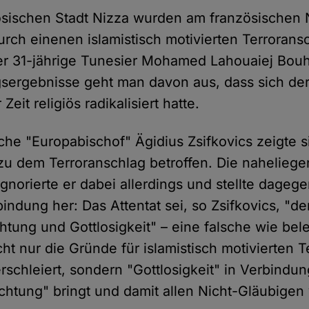
ösischen Stadt Nizza wurden am französischen N
ch einenen islamistisch motivierten Terrorans
er 31-jährige Tunesier Mohamed Lahouaiej Bouh
ngsergebnisse geht man davon aus, dass sich der 
Zeit religiös radikalisiert hatte.
che "Europabischof" Ägidius Zsifkovics zeigte si
u dem Terroranschlag betroffen. Die naheliege
ignorierte er dabei allerdings und stellte dageg
ndung her: Das Attentat sei, so Zsifkovics, "der
ung und Gottlosigkeit" – eine falsche wie bel
ht nur die Gründe für islamistisch motivierten 
schleiert, sondern "Gottlosigkeit" in Verbindun
tung" bringt und damit allen Nicht-Gläubigen