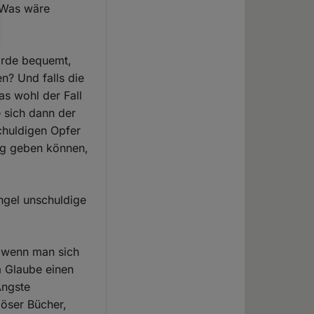
? Was wäre
 Erde bequemt,
n? Und falls die
as wohl der Fall
 sich dann der
chuldigen Opfer
ung geben können,
ngel unschuldige
, wenn man sich
a Glaube einen
Ängste
iöser Bücher,