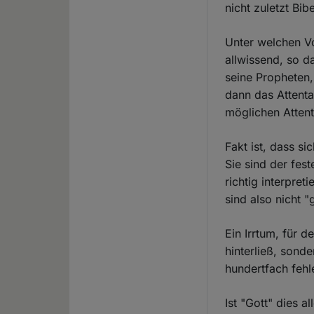
nicht zuletzt Bib
Unter welchen Vo
allwissend, so d
seine Propheten, 
dann das Attenta
möglichen Attentä
Fakt ist, dass si
Sie sind der fes
richtig interpre
sind also nicht "
Ein Irrtum, für d
hinterließ, sond
hundertfach fehl
Ist "Gott" dies a