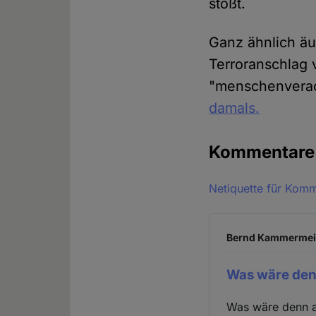
stößt.
Ganz ähnlich ä
Terroranschlag 
"menschenverach
damals.
Kommentar
Netiquette für Kom
Bernd Kammermeier
Was wäre den
Was wäre denn an