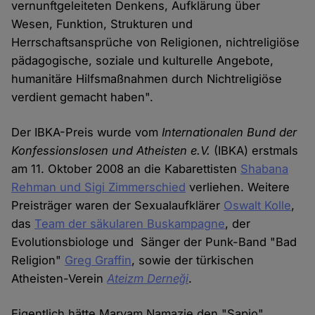
vernunftgeleiteten Denkens, Aufklärung über
Wesen, Funktion, Strukturen und
Herrschaftsansprüche von Religionen, nichtreligiöse
pädagogische, soziale und kulturelle Angebote,
humanitäre Hilfsmaßnahmen durch Nichtreligiöse
verdient gemacht haben".
Der IBKA-Preis wurde vom
Internationalen Bund der
Konfessionslosen und Atheisten e.V.
(IBKA) erstmals
am 11. Oktober 2008 an die Kabarettisten
Shabana
Rehman und Sigi Zimmerschied
verliehen. Weitere
Preisträger waren der Sexualaufklärer
Oswalt Kolle
,
das
Team der säkularen Buskampagne
, der
Evolutionsbiologe und Sänger der Punk-Band "Bad
Religion"
Greg Graffin
, sowie der türkischen
Atheisten-Verein
Ateizm Derneği
.
Eigentlich hätte Maryam Namazie den "Sapio"