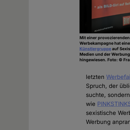
Mit einer provozierenden
Werbekampagne hat ein
Künstlergruppe
auf Sexi
Medien und der Werbung
hingewiesen. Foto: © Fra
letzten
Werbefai
Spruch, der übl
suchte, sondern
wie
PINKSTINK
sexistische Wer
Werbung anpran