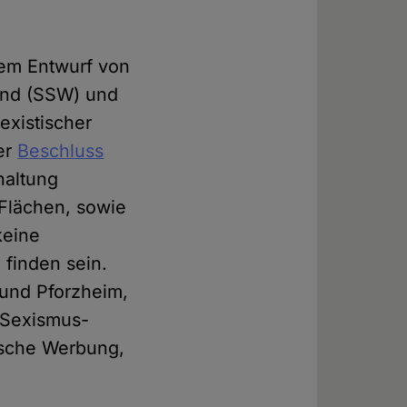
nem Entwurf von
and (SSW) und
existischer
er
Beschluss
haltung
 Flächen, sowie
keine
 finden sein.
 und Pforzheim,
i-Sexismus-
tische Werbung,