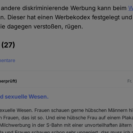
d andere diskriminierende Werbung kann beim
W
n. Dieser hat einen Werbekodex festgelegt und
ie dagegen verstoßen, rügen.
e
(27)
mentare
berprüft)
Fr
d sexuelle Wesen.
exuelle Wesen. Frauen schauen gerne hübschen Männern hi
Frauen, das ist so. Und eine hübsche Frau auf einem Plakat
Milchwerbung in der S-Bahn mit einer unvorteilhaften älter
Ja und Frauen schauen schon sehr ungeniert, das muss ich 