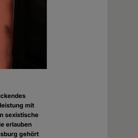
ückendes
leistung mit
n sexistische
ie erlauben
nsburg gehört