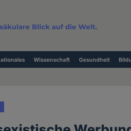
säkulare Blick auf die Welt.
extsuche
nationales
Wissenschaft
Gesundheit
Bild
sexistische Werbun