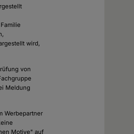
gestellt
 Familie
n,
rgestellt wird,
prüfung von
 Fachgruppe
bei Meldung
em Werbepartner
eine
hen Motive" auf