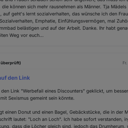
, die können sich mehr rausnehmen als Männer. Tja Mädels 
, auf geht's lernt sozialverhalten, das wünsche ich den Fr
Sozialverhalten, Emphatie, Einfühlungsvermögen, mal Zuhör
mmbad belästigen und auf der Arbeit. Danke. Ihr habt gena
iten Weg vor euch...
 überprüft)
Fr
auf den Link
f den Link "Werbefail eines Discounters" geklickt, um besse
mit Sexismus gemeint sein könnte.
t einen Donut und einen Bagel, Gebäckstücke, die in der M
chrift lautet: "Loch an Loch". Ich habe sofort verstanden, i
ung, dass die Löcher gleich sind, jedoch das Drumherum, 