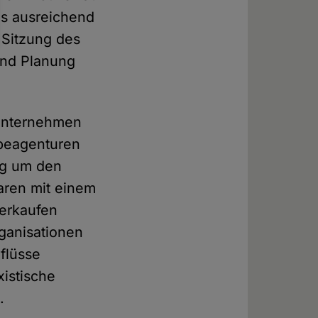
ls ausreichend
n Sitzung des
und Planung
 Unternehmen
rbeagenturen
ung um den
aren mit einem
verkaufen
rganisationen
nflüsse
xistische
.