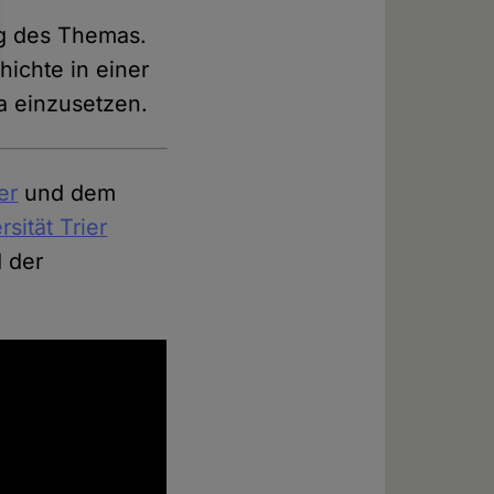
ng des Themas.
ichte in einer
a einzusetzen.
er
und dem
sität Trier
 der