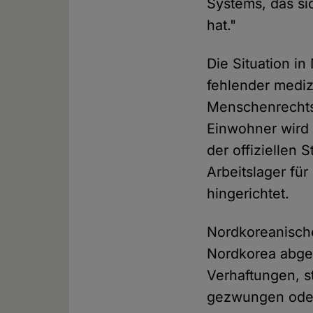
Systems, das si
hat."
Die Situation in
fehlender medi
Menschenrechts
Einwohner wird 
der offiziellen
Arbeitslager für
hingerichtet.
Nordkoreanisch
Nordkorea abges
Verhaftungen, s
gezwungen oder