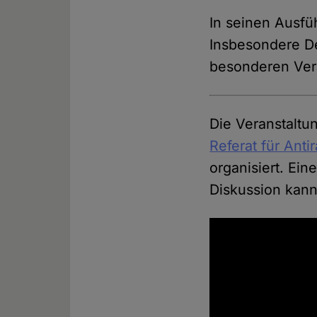
In seinen Ausfü
Insbesondere De
besonderen Ver
Die Veranstalt
Referat für Anti
organisiert. Ei
Diskussion kan