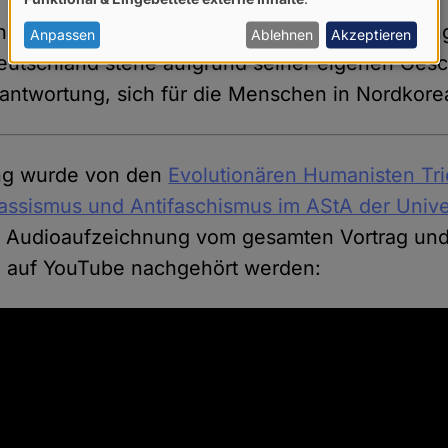
von
hrungen betonte Nicolai Sprekels die Bedeutu
personenbezogenen
Anpassen
Ablehnen
Akzeptieren
utschland stehe aufgrund seiner eigenen Gesch
Daten
antwortung, sich für die Menschen in Nordkore
und
Cookies
ung wurde von den
Evolutionären Humanisten Tri
rassismus und Antifaschismus im AStA der Univer
ne Audioaufzeichnung vom gesamten Vortrag und
n auf YouTube nachgehört werden: