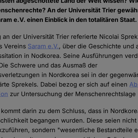
sten abgeschottete Land der Welt wissen? Wie
nschenrechte? An der Universität Trier gewähr
am e.V. einen Einblick in den totalitären Staat.
 an der Universität Trier referierte Nicolai Sprek
s Vereins
Saram e.V.
, über die Geschichte und 
itation in Nodkorea. Seine Ausführungen verd
. Die Schwere und das Ausmaß der
erletzungen in Nordkorea sei in der gegenwär
lärte Sprekels. Dabei bezog er sich auf einen
Ab
ion
zur Untersuchung der Menschenrechtslage 
 kommt darin zu dem Schluss, dass in Nordkor
hlichkeit begangen wurden. Diese seien nicht
kzuführen, sondern "wesentliche Bestandteile e