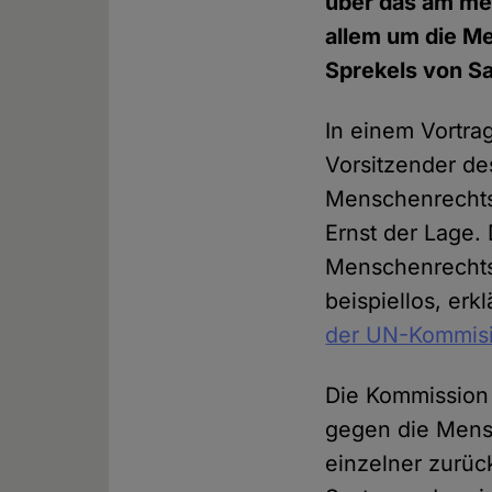
über das am mei
allem um die Me
Sprekels von Sar
In einem Vortrag
Vorsitzender de
Menschenrechtss
Ernst der Lage
Menschenrechtsv
beispiellos, erk
der UN-Kommis
Die Kommission
gegen die Mensc
einzelner zurüc