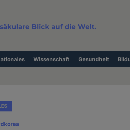
säkulare Blick auf die Welt.
extsuche
nationales
Wissenschaft
Gesundheit
Bild
LES
rdkorea