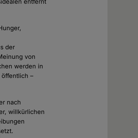
idealen entfernt
 Hunger,
s der
 Meinung von
schen werden in
öffentlich –
er nach
, willkürlichen
reibungen
etzt.