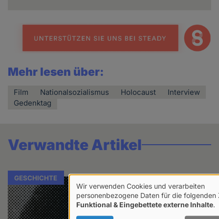
Mehr lesen über:
Film
Nationalsozialismus
Holocaust
Interview
Gedenktag
Verwandte Artikel
GESCHICHTE
Wir verwenden Cookies und verarbeiten
Verwendung
personenbezogene Daten für die folgenden
Funktional & Eingebettete externe Inhalte
.
von