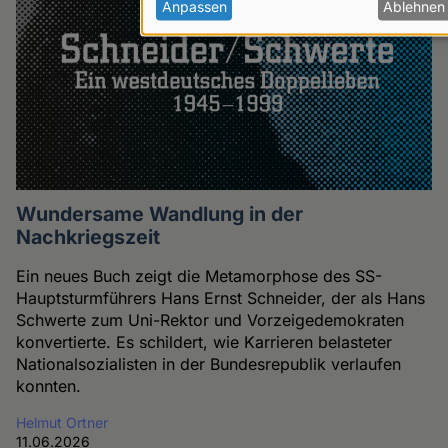
personenbezogenen
Anpassen
Ablehnen
Daten
und
Cookies
Wundersame Wandlung in der
Nachkriegszeit
Ein neues Buch zeigt die Metamorphose des SS-
Hauptsturmführers Hans Ernst Schneider, der als Hans
Schwerte zum Uni-Rektor und Vorzeigedemokraten
konvertierte. Es schildert, wie Karrieren belasteter
Nationalsozialisten in der Bundesrepublik verlaufen
konnten.
Helmut Ortner
11.06.2026