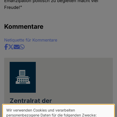
Emanzipation politisch zu begleiten macht viel
Freude!"
Kommentare
Netiquette für Kommentare
Share
news
Zentralrat der
Konfessionsfreien
Wir verwenden Cookies und verarbeiten
Verwendung
personenbezogene Daten für die folgenden Zwecke: