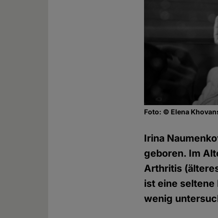
Foto: © Elena Khovan
Irina Naumenko
geboren. Im Alte
Arthritis (älter
ist eine selten
wenig untersuc