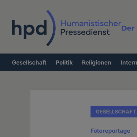
Direkt
zum
Inhalt
Der 
Vollt
Gesellschaft
Politik
Religionen
Inter
Hauptnavigation
GESELLSCHAFT
Fotoreportage