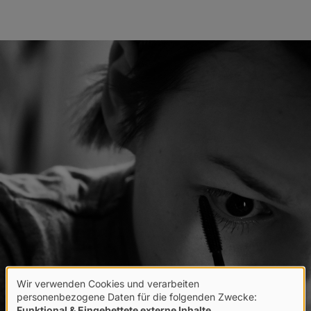
Wir verwenden Cookies und verarbeiten
Verwendung
personenbezogene Daten für die folgenden Zwecke:
Funktional & Eingebettete externe Inhalte
.