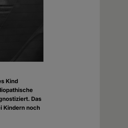
es Kind
idiopathische
gnostiziert. Das
ei Kindern noch