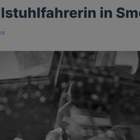
llstuhlfahrerin in S
ya