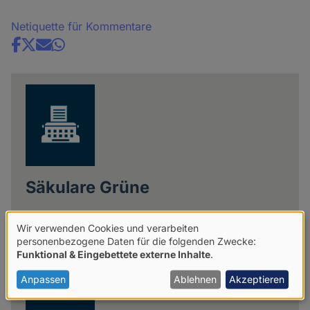
Netiquette für Kommentare
Share
news
Säkulare Grüne
Wir verwenden Cookies und verarbeiten
Weitere Artikel der Autorin
Verwendung
personenbezogene Daten für die folgenden Zwecke:
Funktional & Eingebettete externe Inhalte
.
von
personenbezogenen
Anpassen
Ablehnen
Akzeptieren
Daten