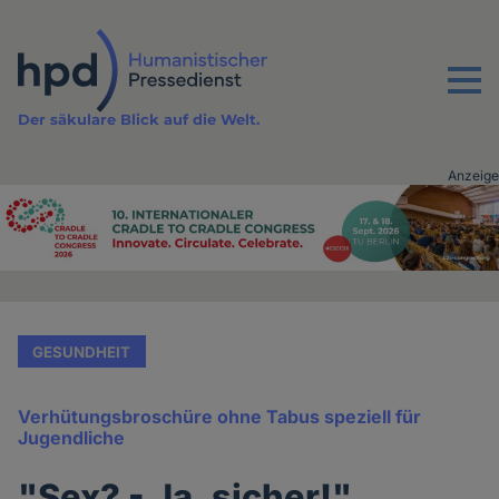
Direkt
zum
Inhalt
Menu
Der säkulare Blick auf die Welt.
Anzeige
Advertising
vor
Inhalt
GESUNDHEIT
Verhütungsbroschüre ohne Tabus speziell für
Jugendliche
"Sex? - Ja, sicher!"