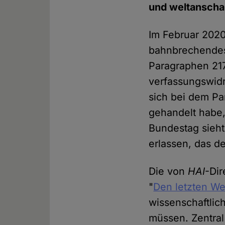
und weltanschau
Im Februar 202
bahnbrechendes 
Paragraphen 217
verfassungswidri
sich bei dem Pa
gehandelt habe,
Bundestag sieht
erlassen, das d
Die von
HAI
-Dir
"
Den letzten W
wissenschaftlich
müssen. Zentral 