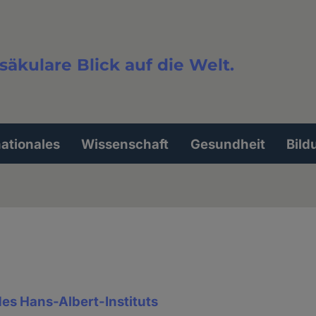
säkulare Blick auf die Welt.
extsuche
nationales
Wissenschaft
Gesundheit
Bild
es Hans-Albert-Instituts