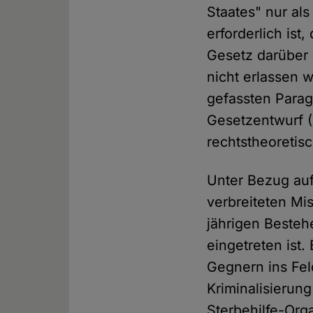
Staates" nur al
erforderlich ist
Gesetz darüber 
nicht erlassen 
gefassten Parag
Gesetzentwurf (
rechtstheoreti
Unter Bezug auf
verbreiteten Mi
jährigen Besteh
eingetreten ist.
Gegnern ins Feld
Kriminalisierung
Sterbehilfe-Org