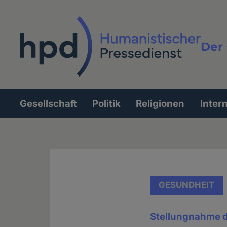
Direkt
zum
Inhalt
Der 
Vollt
Gesellschaft
Politik
Religionen
Inter
Hauptnavigation
GESUNDHEIT
Stellungnahme d