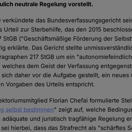
lich neutrale Regelung vorstellt.
0 verkündete das Bundesverfassungsgericht sei
Urteil zur Sterbehilfe, das den 2015 beschlos
 StGB ("Geschäftsmäßige Förderung der Selbstt
g erklärte. Das Gericht stellte unmissverständli
ragraphen 217 StGB um ein "autonomiefeindlic
 welches dem Geist der Verfassung entgegenst
 sich daher vor die Aufgabe gestellt, ein neues
en Vorgaben des Urteils entspricht.
ektoriumsmitglied Florian Chefai formulierte St
eg selbst bestimmen
" zeigt auf, welche Bedingu
 adäquate und juristisch tragfähige Regelung erf
sei hierbei, dass das Strafrecht als "schärftes 