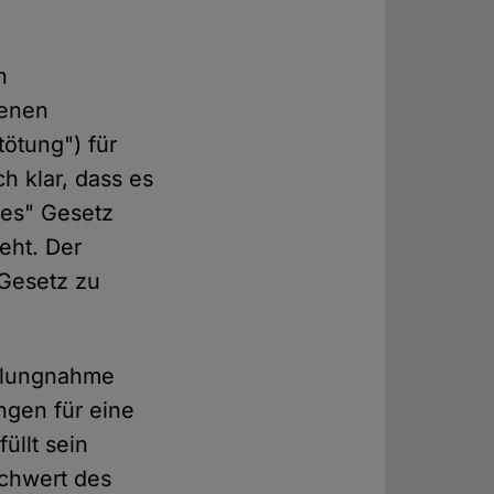
n
senen
ötung") für
ch klar, dass es
hes" Gesetz
eht. Der
 Gesetz zu
ellungnahme
ngen für eine
üllt sein
Schwert des