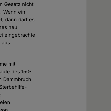
in Gesetz nicht
en. Wenn ein
t, dann darf es
ines neu
ci eingebrachte
n aus
hme mit
Laufe des 150-
ein Dammbruch
Sterbehilfe-
e
seien
 von