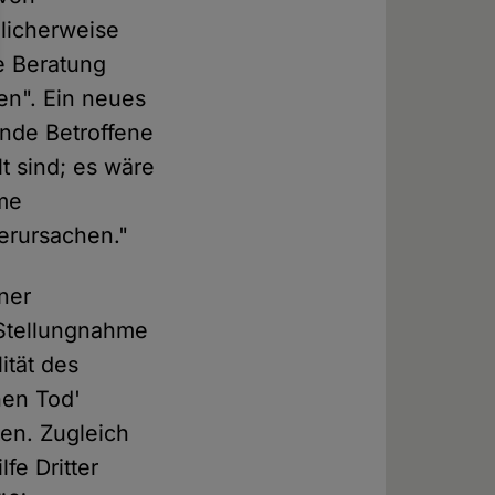
licherweise
ne Beratung
en". Ein neues
ende Betroffene
lt sind; es wäre
ame
erursachen."
ner
e Stellungnahme
ität des
hen Tod'
ten. Zugleich
fe Dritter