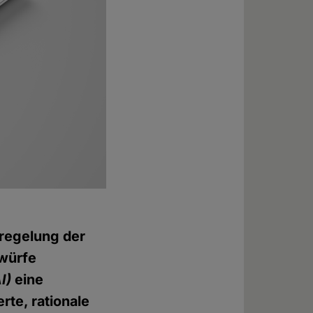
uregelung der
twürfe
I)
eine
rte, rationale