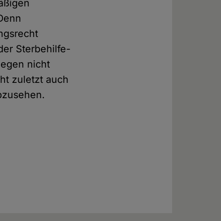
mäßigen
 Denn
ngsrecht
er Sterbehilfe-
gegen nicht
ht zuletzt auch
abzusehen.