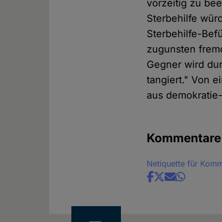
vorzeitig zu be
Sterbehilfe wür
Sterbehilfe-Bef
zugunsten fremd
Gegner wird dur
tangiert." Von 
aus demokratie-
Kommentare
Netiquette für Kom
Share
news