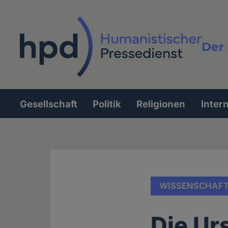
Direkt
zum
Inhalt
Der 
Vollt
Gesellschaft
Politik
Religionen
Inter
Hauptnavigation
WISSENSCHAF
Die Ur