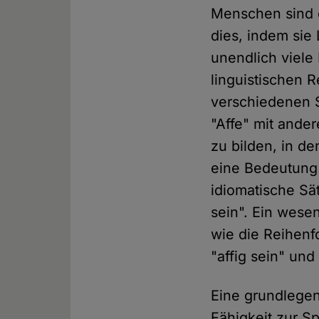
Menschen sind d
dies, indem sie
unendlich viele
linguistischen 
verschiedenen S
"Affe" mit and
zu bilden, in d
eine Bedeutung 
idiomatische Sät
sein". Ein wesen
wie die Reihenf
"affig sein" und
Eine grundlege
Fähigkeit zur S