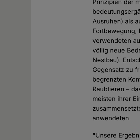
Prinzipien der
bedeutungsergä
Ausruhen) als a
Fortbewegung, 
verwendeten au
völlig neue Bed
Nestbau). Entsc
Gegensatz zu fr
begrenzten Kon
Raubtieren – da
meisten ihrer E
zusammensetzte
anwendeten.
"Unsere Ergebni