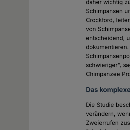
daher wichtig z
Schimpansen und
Crockford, leit
von Schimpansen
entscheidend, 
dokumentieren.
Schimpansenpop
schwieriger", s
Chimpanzee Pro
Das komplex
Die Studie besc
verändern, wenn
Zweierrufen zus