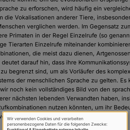
rache zu erforschen, wird häufig ein vergleic
m die Vokalisationen anderer Tiere, insbesonde
Menschen verglichen werden. Im Gegensatz z
e Primaten in der Regel Einzelrufe (so genann
ge Tierarten Einzelrufe miteinander kombinieren,
inationen, die meist dazu dienen, Artgenossen
 deutet darauf hin, dass ihre Kommunikationss
zu begrenzt sind, um als Vorläufer des komple
tems der menschlichen Sprache zu gelten. Es 
 wir noch kein vollständiges Bild von den sprac
serer nächsten lebenden Verwandten haben, in
Rufkombinationen nutzen könnten, um ihr Bedeu
weitern.
Wir verwenden Cookies und verarbeiten
Verwendung
personenbezogene Daten für die folgenden Zwecke:
Funktional & Eingebettete externe Inhalte
.