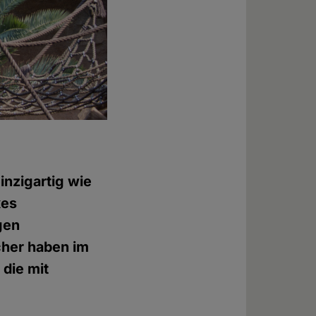
inzigartig wie
xes
gen
cher haben im
die mit