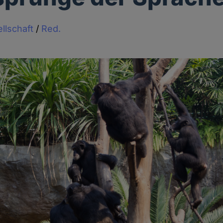
llschaft
/
Red.