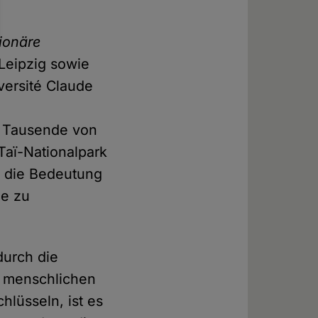
tionäre
Leipzig sowie
ersité Claude
n Tausende von
Taï-Nationalpark
h die Bedeutung
ie zu
urch die
r menschlichen
lüsseln, ist es