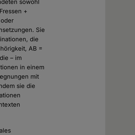
ndeten sowohl
Fressen +
 oder
nsetzungen. Sie
nationen, die
hörigkeit, AB =
die – im
tionen in einem
gegnungen mit
indem sie die
nationen
ntexten
ales