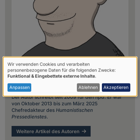
Wir verwenden Cookies und verarbeiten
Verwendung
personenbezogene Daten für die folgenden Zwecke:
Funktional & Eingebettete externe Inhalte
.
von
Frank Nicolai
personenbezogenen
Anpassen
Ablehnen
Akzeptieren
Daten
Der Autor schreibt seit 2009 für den
hpd
. Er war
von Oktober 2013 bis zum März 2025
und
Chefredakteur des
Humanistischen
Cookies
Pressedienstes
.
Weitere Artikel des Autoren