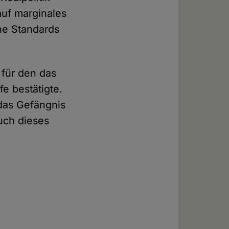
auf marginales
che Standards
 für den das
e bestätigte.
das Gefängnis
uch dieses