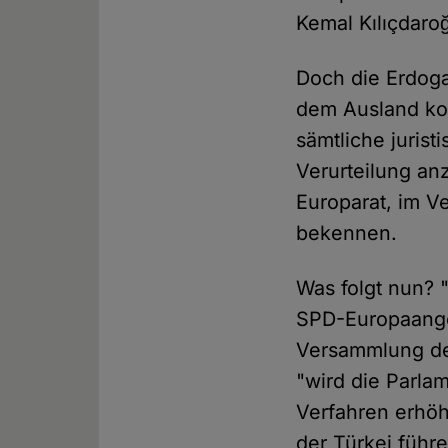
Kemal Kılıçdaro
Doch die Erdoga
dem Ausland kom
sämtliche juris
Verurteilung an
Europarat, im V
bekennen.
Was folgt nun? 
SPD-Europaange
Versammlung de
"wird die Parla
Verfahren erhöh
der Türkei führe