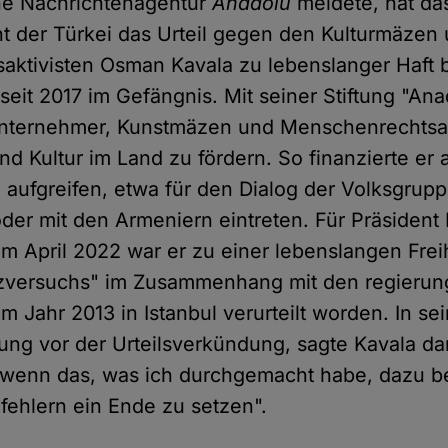
che Nachrichtenagentur
Anadolu
meldete, hat da
t der Türkei das Urteil gegen den Kulturmäzen
ktivisten Osman Kavala zu lebenslanger Haft be
 seit 2017 im Gefängnis. Mit seiner Stiftung "Ana
Unternehmer, Kunstmäzen und Menschenrechtsak
und Kultur im Land zu fördern. So finanzierte er
aufgreifen, etwa für den Dialog der Volksgrup
oder mit den Armeniern eintreten. Für Präsident 
 Im April 2022 war er zu einer lebenslangen Frei
versuchs" im Zusammenhang mit den regierung
m Jahr 2013 in Istanbul verurteilt worden. In se
ung vor der Urteilsverkündung, sagte Kavala da
"wenn das, was ich durchgemacht habe, dazu b
fehlern ein Ende zu setzen".