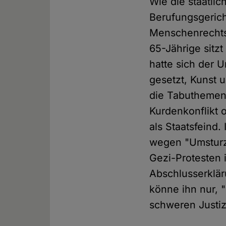
Wie die staatli
Berufungsgerich
Menschenrechtsa
65-Jährige sitzt
hatte sich der 
gesetzt, Kunst 
die Tabuthemen 
Kurdenkonflikt 
als Staatsfeind.
wegen "Umsturz
Gezi-Protesten i
Abschlusserklär
könne ihn nur, 
schweren Justiz