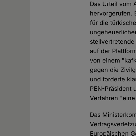
Das Urteil vom A
hervorgerufen. 
für die türkisch
ungeheuerlicher
stellvertretende
auf der Plattfor
von einem "kafk
gegen die Zivil
und forderte kl
PEN-Präsident u
Verfahren "eine
Das Ministerkom
Vertragsverletzu
Europäischen Ge