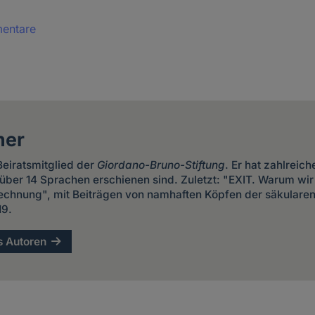
mentare
ner
 Beiratsmitglied der
Giordano-Bruno-Stiftung
. Er hat zahlreic
in über 14 Sprachen erschienen sind. Zuletzt: "EXIT. Warum wi
echnung", mit Beiträgen von namhaften Köpfen der säkular
19.
s Autoren