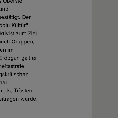
s Oberste
 und
stätigt. Der
dolu Kültür"
tivist zum Ziel
 auch Gruppen,
pen im
Erdogan galt er
heitsstrafe
skritischen
iner
mals, Trösten
eitragen würde,