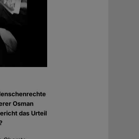
 Menschenrechte
rderer Osman
richt das Urteil
?