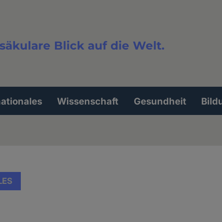
säkulare Blick auf die Welt.
extsuche
nationales
Wissenschaft
Gesundheit
Bild
LES