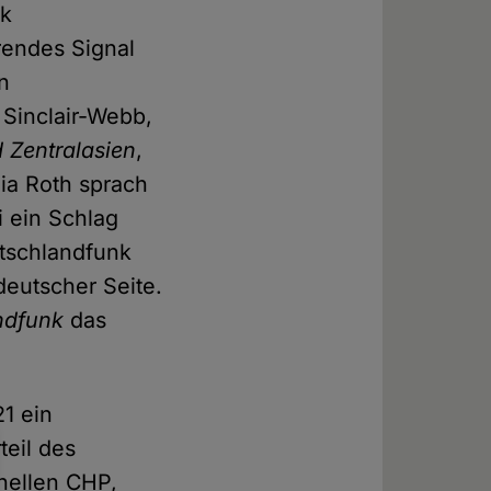
ik
rendes Signal
in
Sinclair-Webb,
 Zentralasien
,
dia Roth sprach
i ein Schlag
utschlandfunk
deutscher Seite.
ndfunk
das
1 ein
teil des
nellen CHP,