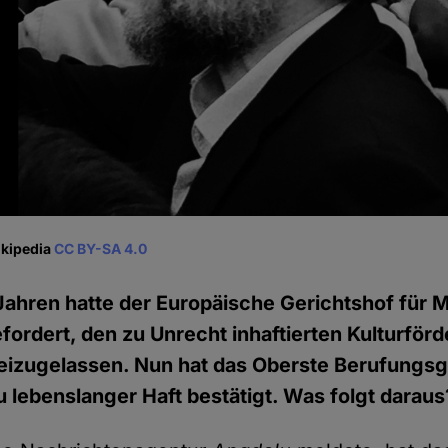
ikipedia
CC BY-SA 4.0
 Jahren hatte der Europäische Gerichtshof für
efordert, den zu Unrecht inhaftierten Kulturfö
reizugelassen. Nun hat das Oberste Berufungsge
 lebenslanger Haft bestätigt. Was folgt daraus