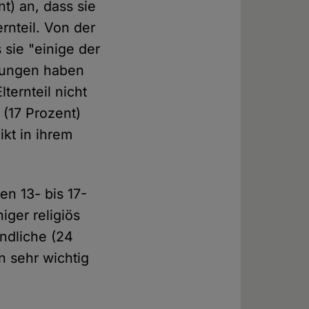
t) an, dass sie
rnteil. Von der
 sie "einige der
gungen haben
lternteil nicht
 (17 Prozent)
kt in ihrem
n 13- bis 17-
iger religiös
endliche (24
n sehr wichtig