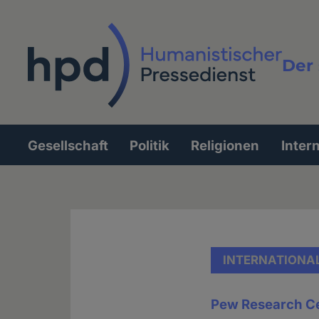
Direkt
zum
Inhalt
Der 
Vollt
Gesellschaft
Politik
Religionen
Inter
Hauptnavigation
INTERNATIONA
Pew Research C