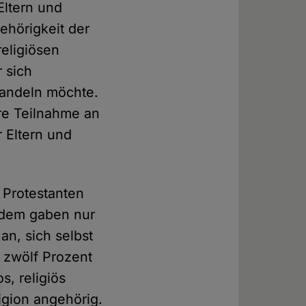
Eltern und
ehörigkeit der
eligiösen
 sich
handeln möchte.
re Teilnahme an
r Eltern und
 Protestanten
tzdem gaben nur
an, sich selbst
e zwölf Prozent
s, religiös
igion angehörig.