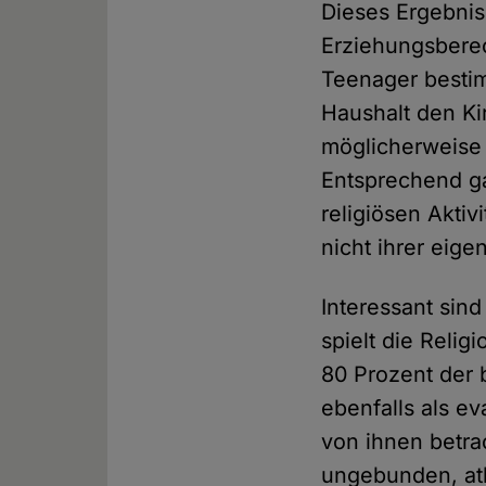
Dieses Ergebni
Erziehungsberec
Teenager bestim
Haushalt den Ki
möglicherweise
Entsprechend ga
religiösen Akti
nicht ihrer eige
Interessant sind
spielt die Reli
80 Prozent der b
ebenfalls als ev
von ihnen betrac
ungebunden, ath