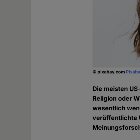
© pixabay.com
Pixaba
Die meisten US-
Religion oder We
wesentlich wenig
veröffentlicht
Meinungsforsch