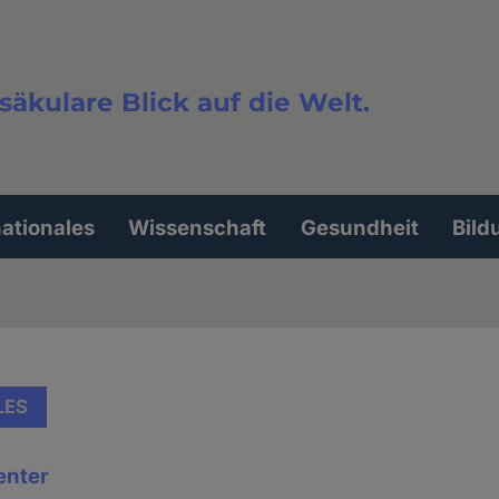
säkulare Blick auf die Welt.
extsuche
nationales
Wissenschaft
Gesundheit
Bild
LES
enter