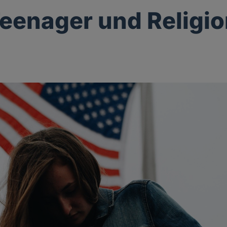
eenager und Religi
g