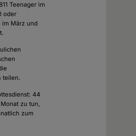
811 Teenager im
l oder
s im März und
t.
ulichen
schen
die
 teilen.
ttesdienst: 44
 Monat zu tun,
onatlich zum