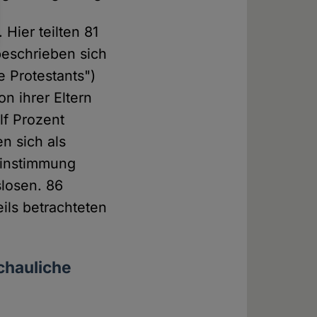
 Hier teilten 81
 beschrieben sich
e Protestants")
n ihrer Eltern
lf Prozent
en sich als
einstimmung
slosen. 86
ils betrachteten
chauliche