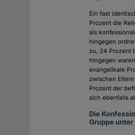
Ein fast identis
Prozent die Reli
als konfessions
hingegen ordnet
zu, 24 Prozent 
hingegen waren s
evangelikale Pr
zwischen Eltern
Prozent der bef
sich ebenfalls a
Die Konfessio
Gruppe unter