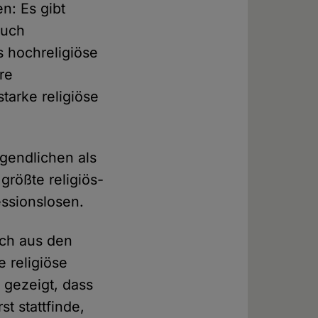
n: Es gibt
auch
 hochreligiöse
re
tarke religiöse
ugendlichen als
größte religiös-
ssionslosen.
ich aus den
 religiöse
 gezeigt, dass
t stattfinde,