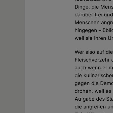
Dinge, die Mens
darüber frei und
Menschen angrei
hingegen – übli
weil sie ihren 
Wer also auf di
Fleischverzehr d
auch wenn er mi
die kulinarisch
gegen die Demo
drohen, weil es
Aufgabe des St
die angreifen 