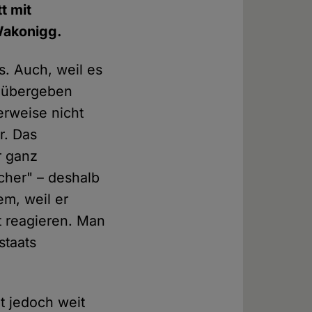
t mit
Wakonigg.
s. Auch, weil es
n übergeben
erweise nicht
r. Das
r ganz
cher" – deshalb
lem, weil er
t reagieren. Man
staats
t jedoch weit