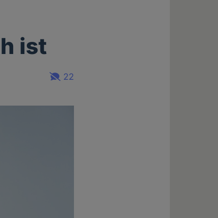
h ist
22