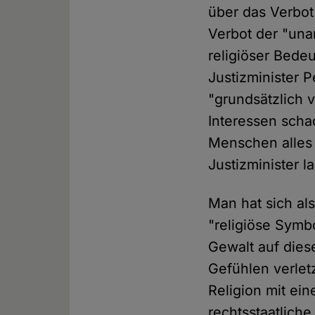
über das Verbot
Verbot der "un
religiöser Bede
Justizminister
"grundsätzlich 
Interessen scha
Menschen alles 
Justizminister l
Man hat sich als
"religiöse Symb
Gewalt auf diese
Gefühlen verletz
Religion mit ei
rechtsstaatliche