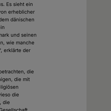
. Es sieht ein
on erheblicher
t dem dänischen
in
emark und seinen
hen, wie manche
 erklärte der
betrachten, die
igen, die mit
eligiösen
wieso die
, die
 Gesellschaft