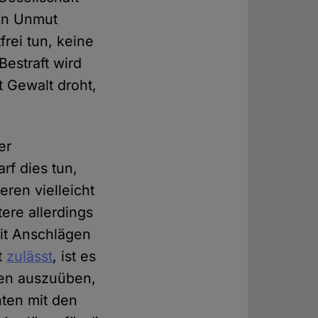
ren Unmut
frei tun, keine
estraft wird
 Gewalt droht,
er
rf dies tun,
ren vielleicht
ere allerdings
it Anschlägen
t
zulässt
, ist es
gen auszuüben,
ten mit den