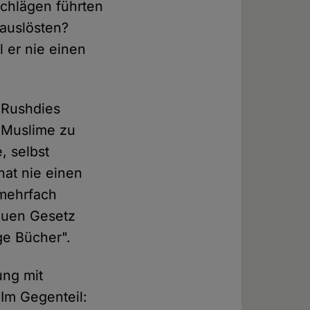
chlägen führten
 auslösten?
 er nie einen
n Rushdies
e Muslime zu
, selbst
hat nie einen
 mehrfach
euen Gesetz
ge Bücher".
ung mit
 Im Gegenteil: