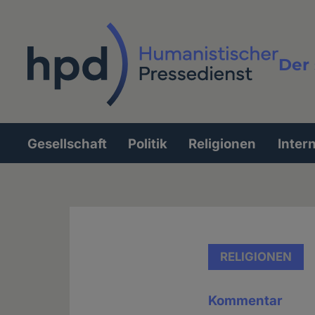
Direkt
zum
Inhalt
Der 
Vollt
Gesellschaft
Politik
Religionen
Inter
Hauptnavigation
RELIGIONEN
Kommentar