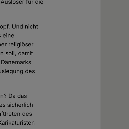
uslöser für die
opf. Und nicht
s eine
r religiöser
 soll, damit
n Dänemarks
Auslegung des
en? Da das
es sicherlich
fttreten des
rikaturisten