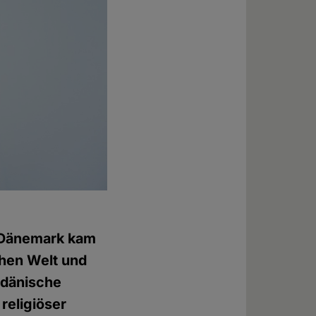
 Dänemark kam
chen Welt und
 dänische
religiöser